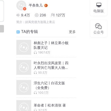
半条鱼儿
电脑版
9.4万
236
127万
简介：
好风凭借力送我上青云
论
TA的专辑
更多
公众号
林彪之子丨林立果小舰
队覆灭记
1907.6万
叶永烈出没风波里｜四
人帮兴亡与重大人物的
历史故事真相｜邓小平
50.5万
华国锋刘少奇江青等
浮生六记丨白话文版
（全免费）
100.1万
革命者丨松本清张 著
37.5万