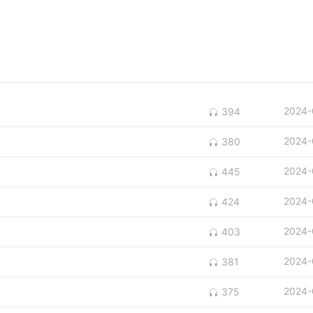
2024-
394
2024-
380
2024-
445
2024-
424
2024-
403
2024-
381
2024-
375