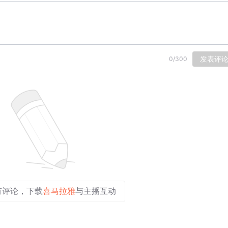
发表评
0
/
300
有评论，下载
喜马拉雅
与主播互动