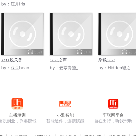
by：
江月Iris
5391
5114
25.
豆豆说关务
豆豆之声
杂粮豆豆
by：
豆豆bean
by：
云苓青黛_
by：
Hidden诚之
主播培训
小雅智能
车联网平台
兼职副业，兴趣赚钱
智能硬件，连接赋能
自在出行，听我想听