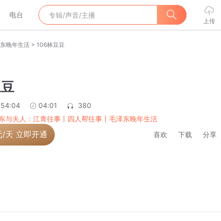
电台
上传
>
东晚年生活
106林豆豆
豆豆
:54:04
04:01
380
东与夫人：江青往事丨四人帮往事丨毛泽东晚年生活
元/天 立即开通
喜欢
下载
分享