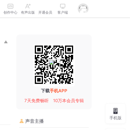
创作中心
有声出版
开通会员
客户端
下载
手机APP
7天免费畅听
10万本会员专辑
手机版
声音主播