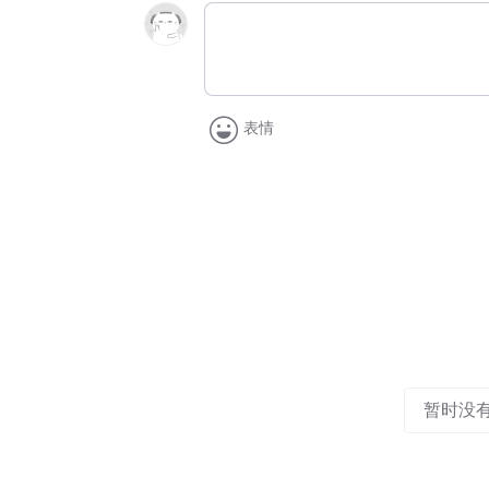
表情
暂时没