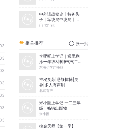
中外谍战秘史丨特务头
子丨军统局中统局丨特
科保卫战
121.9万
相关推荐
换一批
03
李哪吒上学记｜稀里糊
03
涂一年级&神神气气二年
级
东海小学广播站
03
神秘复苏|悬疑惊悚|灵
03
异|多人有声剧
北冥有声
03
米小圈上学记:一二三年
03
级 | 畅销出版物
米小圈
03
摸金天师【第一季】