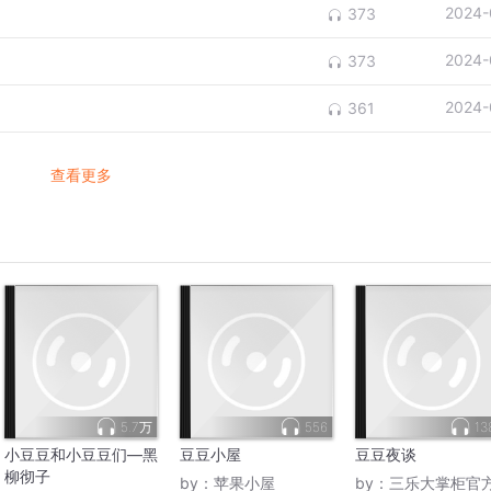
2024-
373
2024-
373
2024-
361
查看更多
5.7万
556
13
小豆豆和小豆豆们—黑
豆豆小屋
豆豆夜谈
柳彻子
by：
苹果小屋
by：
三乐大掌柜官