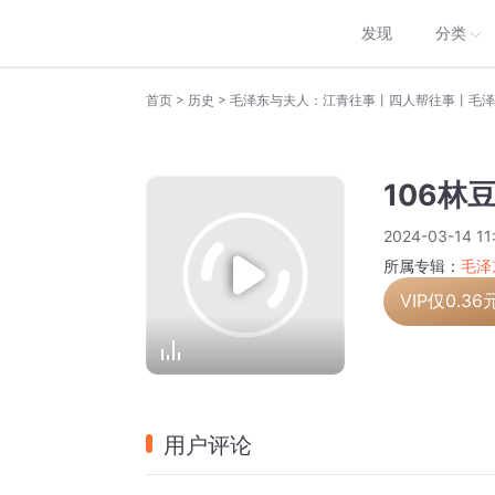
发现
分类
>
>
首页
历史
毛泽东与夫人：江青往事丨四人帮往事丨毛泽
106林
2024-03-14 11
所属专辑：
毛泽
VIP仅
0.36
用户评论