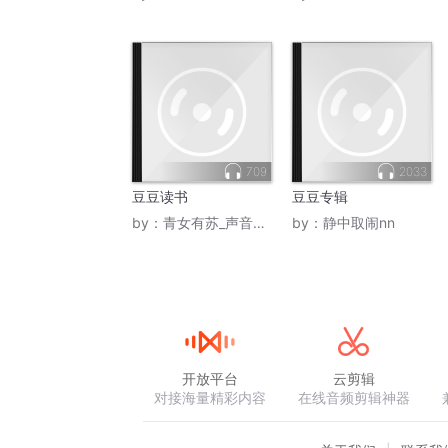
709
2033
豆豆读书
豆豆专辑
by：
青女有苏_声音盒子
by：
静中取闹nn
开放平台
云剪辑
对接海量精彩内容
在线音频剪辑神器