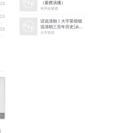
（紫襟演播）
03
有声的紫襟
03
话说清朝丨大宇茶馆细
说清朝三百年历史|从努
03
尔哈赤到末代皇帝溥仪|
大宇茶馆
康熙雍正乾隆
80
方