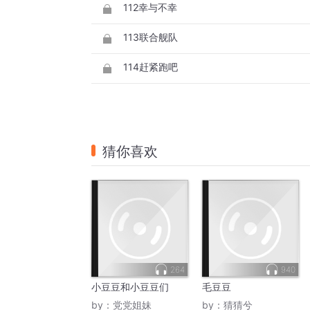
112幸与不幸
113联合舰队
114赶紧跑吧
猜你喜欢
264
940
小豆豆和小豆豆们
毛豆豆
by：
党党姐妹
by：
猜猜兮