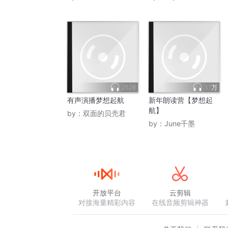
2526
3.1万
有声演播梦想起航
新年朗读营【梦想起
航】
by：
双面的贝壳君
by：
June千墨
开放平台
云剪辑
对接海量精彩内容
在线音频剪辑神器