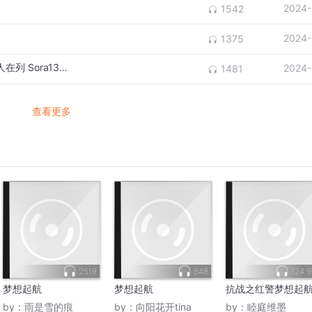
2024-
1542
2024-
1375
Sora13人团队曝光：应届生挑大梁，3位华人在列 Sora13人技术团队曝光
2024-
1481
查看更多
2519
848
124.
梦想起航
梦想起航
抗战之红警梦想起
by：
雨是雪的痕
by：
向阳花开tina
by：
睦庭维墨