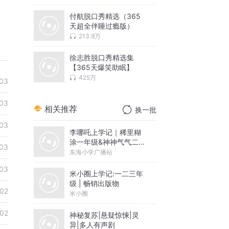
付航脱口秀精选（365
天超全伴睡过瘾版）
213.9万
徐志胜脱口秀精选集
【365天爆笑助眠】
425万
03
03
相关推荐
换一批
03
李哪吒上学记｜稀里糊
涂一年级&神神气气二年
03
级
东海小学广播站
03
米小圈上学记:一二三年
级 | 畅销出版物
02
米小圈
02
神秘复苏|悬疑惊悚|灵
异|多人有声剧