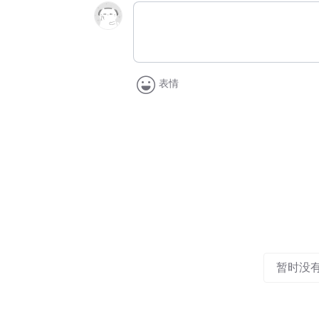
表情
暂时没