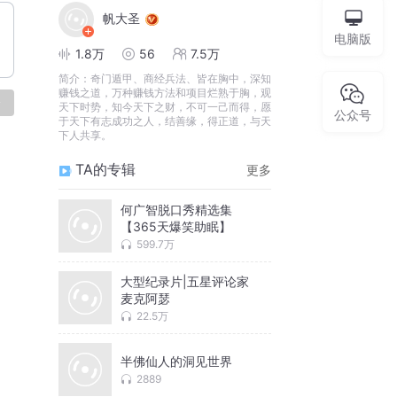
帆大圣
电脑版
1.8万
56
7.5万
简介：
奇门遁甲、商经兵法、皆在胸中，深知
赚钱之道，万种赚钱方法和项目烂熟于胸，观
论
天下时势，知今天下之财，不可一己而得，愿
公众号
于天下有志成功之人，结善缘，得正道，与天
下人共享。
TA的专辑
更多
何广智脱口秀精选集
【365天爆笑助眠】
599.7万
大型纪录片|五星评论家
麦克阿瑟
22.5万
半佛仙人的洞见世界
2889