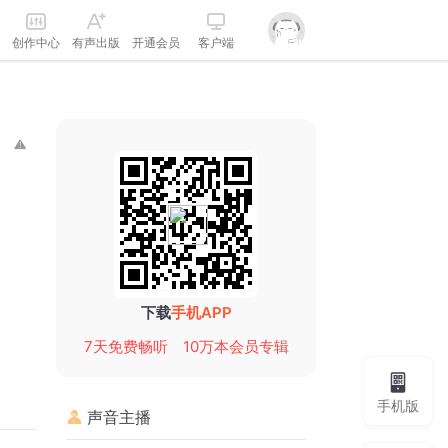
创作中心
有声出版
开通会员
客户端
下载
手机APP
7天免费畅听
10万本会员专辑
手机版
声音主播