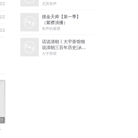
02
北冥有声
摸金天师【第一季】
02
（紫襟演播）
有声的紫襟
02
话说清朝丨大宇茶馆细
说清朝三百年历史|从努
尔哈赤到末代皇帝溥仪|
大宇茶馆
康熙雍正乾隆
9万
航