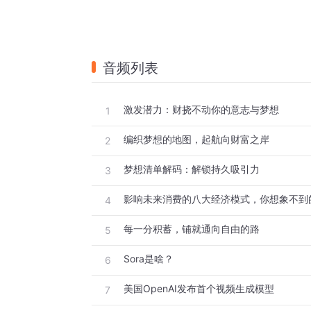
音频列表
激发潜力：财挠不动你的意志与梦想
1
编织梦想的地图，起航向财富之岸
2
梦想清单解码：解锁持久吸引力
3
影响未来消费的八大经济模式，你想象不到
4
每一分积蓄，铺就通向自由的路
5
Sora是啥？
6
美国OpenAI发布首个视频生成模型
7