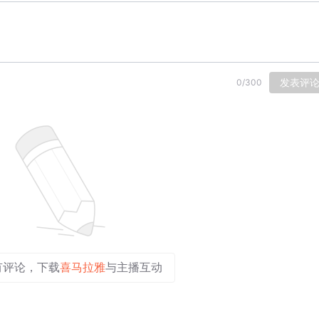
发表评
0
/
300
有评论，下载
喜马拉雅
与主播互动