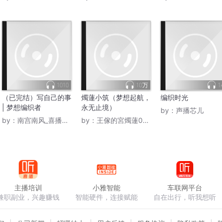
1010
10万
1
（已完结）写自己的事
燭蓮小筑（梦想起航，
编织时光
| 梦想编织者
永无止境）
by：
声播芯儿
by：
南宫南风_喜播声工场
by：
王傢的宮燭蓮0405
主播培训
小雅智能
车联网平台
兼职副业，兴趣赚钱
智能硬件，连接赋能
自在出行，听我想听