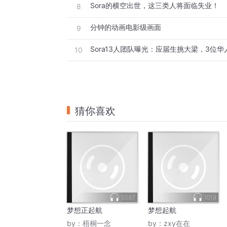
Sora的横空出世，这三类人将面临失业！
8
分钟的动画电影级画面
9
10
猜你喜欢
5097
1019
梦想正起航
梦想起航
by：
梧桐一念
by：
zxy在在