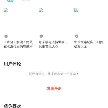
9.08万
3815
1116.72万
《水浒》解读：隐藏
每天学点人情世故：
中国大案纪实：刑侦
在水浒传里的潜规则
从细节见人心
破案大全
用户评论
还没有评论，快来发表第一个评论！
发表评论
猜你喜欢