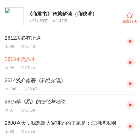
《商君书》智慧解读（商鞅著）
374.59万
1.42万
免费订阅
2612决必有所遇
98
06:40
2613永无尽止
94
07:44
2614浅介南著《易经杂说》
106
06:47
2615学《易》的捷径与秘诀
87
05:00
2600今天，我想跟大家讲述的主题是：江湖潜规则
83
03:35