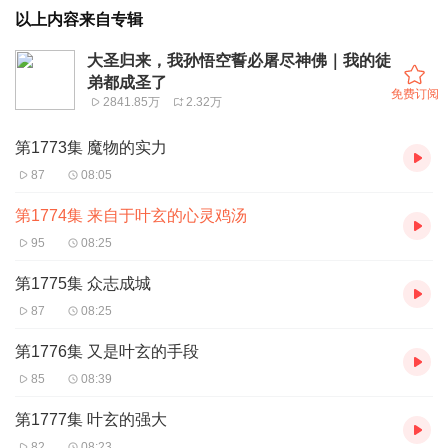
以上内容来自专辑
大圣归来，我孙悟空誓必屠尽神佛｜我的徒
弟都成圣了
免费订阅
2841.85万
2.32万
第1773集 魔物的实力
87
08:05
第1774集 来自于叶玄的心灵鸡汤
95
08:25
第1775集 众志成城
87
08:25
第1776集 又是叶玄的手段
85
08:39
第1777集 叶玄的强大
82
08:23