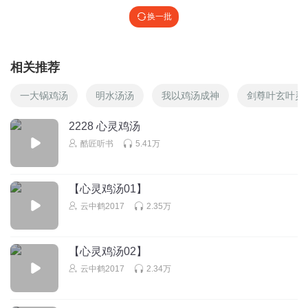
换一批
相关推荐
一大锅鸡汤
明水汤汤
我以鸡汤成神
剑尊叶玄叶灵
2228 心灵鸡汤
酷匠听书
5.41万
【心灵鸡汤01】
云中鹤2017
2.35万
【心灵鸡汤02】
云中鹤2017
2.34万