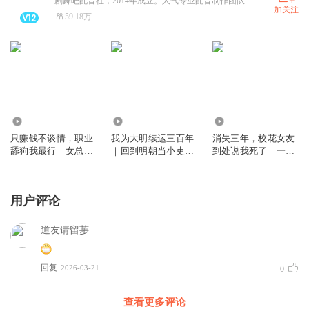
剧舞吧配音社，2014年成立。人气专业配音制作团队，旗下百余位知名人气声优，配音风格多变鲜活，产出作品总点击收听达到百亿。代表作《色遍天下》、《朔风歌》、《五行天》、《归期》、《宫妃记》等。
加关注
59.18万
1.88亿
2510.05万
4.14亿
只赚钱不谈情，职业
我为大明续运三百年
消失三年，校花女友
舔狗我最行｜女总裁
｜回到明朝当小吏｜
到处说我死了｜一世
的上门女婿逆袭
铁血残明
兵王｜热血爽文
用户评论
道友请留荹
回复
2026-03-21
0
查看更多评论