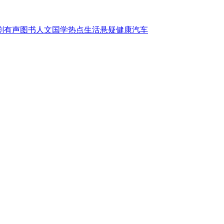
剧
有声图书
人文国学
热点
生活
悬疑
健康
汽车