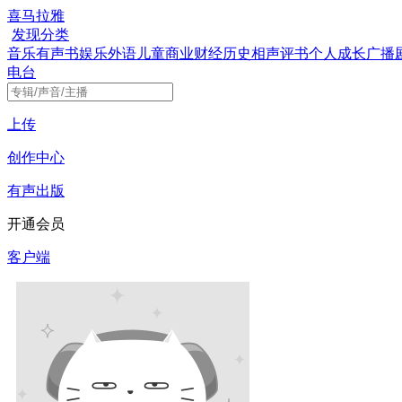
喜马拉雅
发现
分类
音乐
有声书
娱乐
外语
儿童
商业财经
历史
相声评书
个人成长
广播
电台
上传
创作中心
有声出版
开通会员
客户端