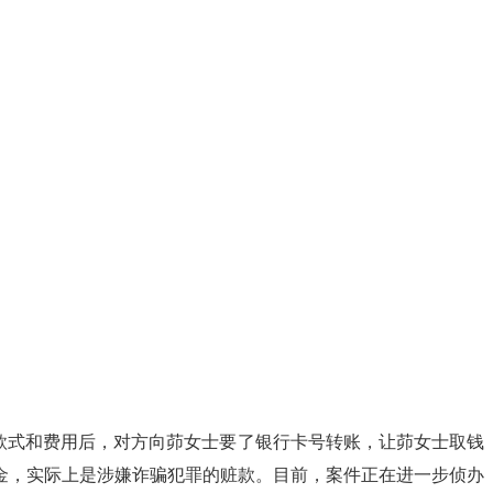
好款式和费用后，对方向茆女士要了银行卡号转账，让茆女士取钱
金，实际上是涉嫌诈骗犯罪的赃款。目前，案件正在进一步侦办