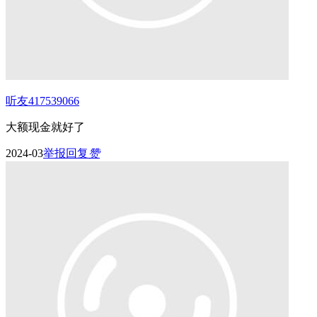
听友417539066
大额现金就好了
2024-03
举报
回复
赞