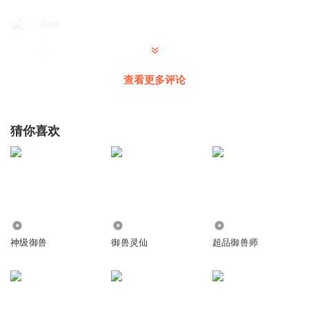
ikaui
l
回复
2024-06-28
4
查看更多评论
闪电鸟儿
是这个火焰鸟吗？
猜你喜欢
回复
2024-08-19
4
元元咪
沙发
223.62万
90.72万
1503
回复
2024-04-01
2
神级御兽
御兽灵仙
超品御兽师
银鱼不会赢
好听
回复
2025-04-20
1