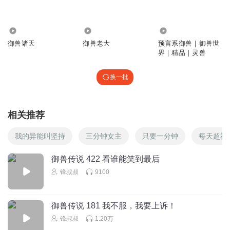
冰岛火山_kook
263.20万
85.55万
8.94万
御兽诸天
御兽老大
预言系御兽｜御兽世
回复
2025-02-13
1
界｜精品｜灵兽
怪盗基的
换一批
“真 · 沙发”
回复
2024-04-25
1
相关推荐
1823453rlvg
沙发
我的异能叫坚持
三分钟女主
只要一分钟
每天超神
回复
2024-03-12
1
御兽传说 422 看谁能笑到最后
锋叔叔
9100
姚远宝宝
回复 @
1823453rlvg
:
呃？
1553008tbhh
御兽传说 181 我不服，我要上诉！
zhe
锋叔叔
1.20万