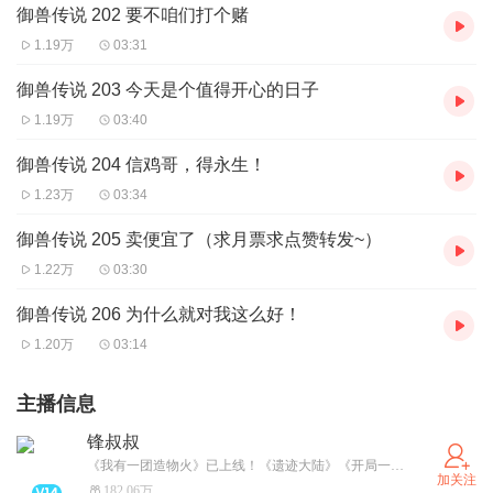
御兽传说 202 要不咱们打个赌
1.19万
03:31
御兽传说 203 今天是个值得开心的日子
1.19万
03:40
御兽传说 204 信鸡哥，得永生！
1.23万
03:34
御兽传说 205 卖便宜了（求月票求点赞转发~）
1.22万
03:30
御兽传说 206 为什么就对我这么好！
1.20万
03:14
主播信息
锋叔叔
《我有一团造物火》已上线！《遗迹大陆》《开局一只小丑鱼》更新中。武灵帝国/星空物语/紫灵大陆/海洋求生/魔法卡牌/综漫物语/吴有用等经典专辑必须要打卡哦！更多精彩故事，请关注并搜索“锋叔叔”。
加关注
182.06万