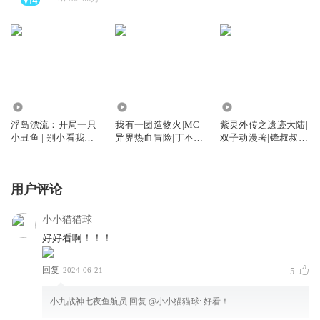
90.58万
1.10万
578.78万
浮岛漂流：开局一只
我有一团造物火|MC
紫灵外传之遗迹大陆|
小丑鱼 | 别小看我的
异界热血冒险|丁不凡
双子动漫著|锋叔叔演
鱼
系列
播
用户评论
小小猫猫球
好好看啊！！！
回复
2024-06-21
5
小九战神七夜鱼航员
回复 @
小小猫猫球
:
好看！