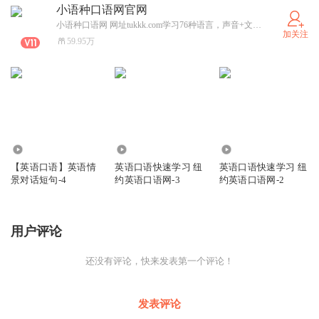
小语种口语网官网
小语种口语网 网址tukkk.com学习76种语言，声音+文本，每个句子都伴有音频，欧洲语言 亚洲语言，非洲语言。纽约英语口语网 网址ny-yy.com 由美国播音员朗读。每个句子都伴有音频。请联系我孙强
加关注
59.95万
3698
3444
2337
【英语口语】英语情
英语口语快速学习 纽
英语口语快速学习 纽
景对话短句-4
约英语口语网-3
约英语口语网-2
用户评论
还没有评论，快来发表第一个评论！
发表评论