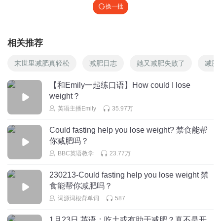
换一批
相关推荐
末世里减肥真轻松
减肥日志
她又减肥失败了
减肥
【和Emily一起练口语】How could I lose
weight？
英语主播Emily
35.97万
Could fasting help you lose weight? 禁食能帮
你减肥吗？
BBC英语教学
23.77万
230213-Could fasting help you lose weight 禁
食能帮你减肥吗？
词源词根背单词
587
1月23日 英语：吃土或有助于减肥？真不是开