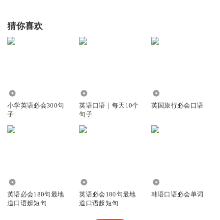
猜你喜欢
6.20万
6492
5.23万
小学英语必会300句
英语口语｜每天10个
英国旅行必会口语
子
句子
1.99万
555.14万
1.36万
英语必会180句最地
英语必会180句最地
韩语口语必会单词
道口语超短句
道口语超短句