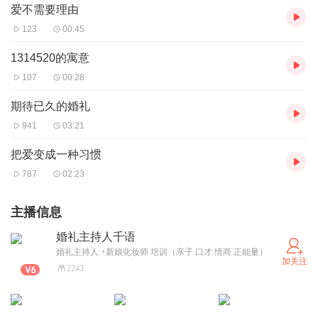
爱不需要理由
123
00:45
1314520的寓意
107
00:28
期待已久的婚礼
941
03:21
把爱变成一种习惯
787
02:23
主播信息
婚礼主持人千语
婚礼主持人 +新娘化妆师 培训（亲子.口才.情商.正能量）
加关注
2243