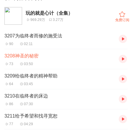
玩的就是心计（全集）
969.29万
3.27万
免费订阅
3207为临终者而修的施受法
90
02:11
3208神圣的秘密
73
03:50
3209给临终者的精神帮助
64
03:45
3210在临终者的床边
86
07:30
3211给予希望和找寻宽恕
77
04:29