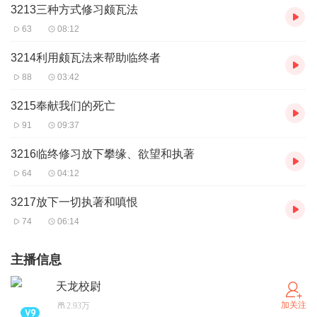
3213三种方式修习颇瓦法
63
08:12
3214利用颇瓦法来帮助临终者
88
03:42
3215奉献我们的死亡
91
09:37
3216临终修习放下攀缘、欲望和执著
64
04:12
3217放下一切执著和嗔恨
74
06:14
主播信息
天龙校尉
加关注
2.93万