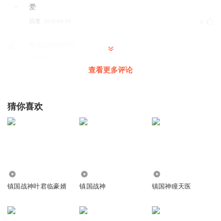
爱
回复
2024-04-06
0
听友225586726
怎么换人了
查看更多评论
回复
2024-03-15
0
辉少_mm
猜你喜欢
没有感觉，念书似的
回复
2024-03-14
0
听友325794863
换人？
回复
3051
157.12万
31.90万
2024-03-14
0
镇国战神叶君临豪婿
镇国战神
镇国神瞳天医