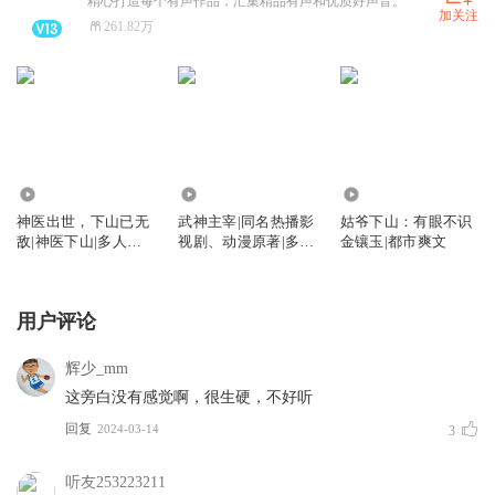
精心打造每个有声作品，汇集精品有声和优质好声音。
加关注
261.82万
858.10万
4.64亿
2921.40万
神医出世，下山已无
武神主宰|同名热播影
姑爷下山：有眼不识
敌|神医下山|多人有
视剧、动漫原著|多人
金镶玉|都市爽文
声剧
有声剧
用户评论
辉少_mm
这旁白没有感觉啊，很生硬，不好听
回复
2024-03-14
3
听友253223211