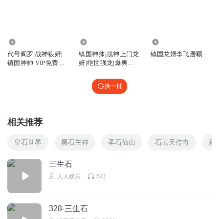
678.16万
353.89万
148
代号阎罗|战神狼婿|
镇国神帅|战神上门龙
镇国龙婿李飞唐颖
镇国神帅|VIP免费有
婿|绝世强龙|爆爽龙
声多人剧
王令&高手
换一批
相关推荐
皇石世界
黑石主神
圣石仙山
石云天传奇
黑
三生石
人人娱乐
541
328-三生石