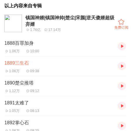
以上内容来自专辑
镇国神婿|镇国神帅|楚尘|宋颜|逆天傻婿超级
弃婿
免费订阅
1.76亿
17.14万
1888百罪加身
1.06万
10:00
1889三生石
1.06万
09:38
1890楚尘推塔
1.12万
09:12
1891太难了
1.05万
08:13
1892掌心石
1.06万
09:25