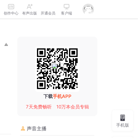
创作中心
有声出版
开通会员
客户端
下载
手机APP
7天免费畅听
10万本会员专辑
手机版
声音主播