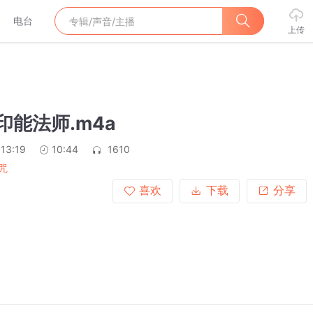
电台
上传
印能法师.m4a
:13:19
10:44
1610
咒
喜欢
下载
分享