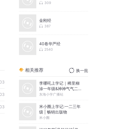
309
金刚经
387
40卷华严经
2540
相关推荐
换一批
03
李哪吒上学记｜稀里糊
涂一年级&神神气气二年
级
03
东海小学广播站
米小圈上学记:一二三年
03
级 | 畅销出版物
米小圈