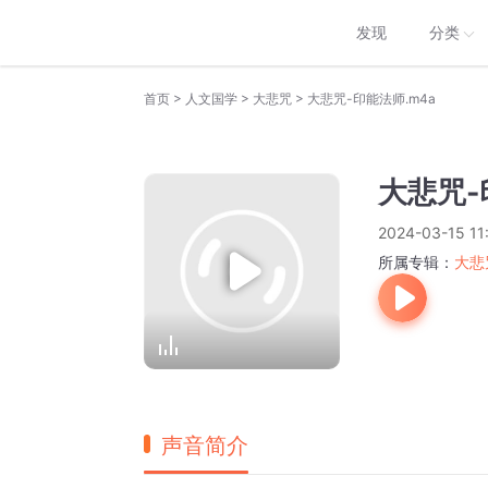
发现
分类
>
>
>
首页
人文国学
大悲咒
大悲咒-印能法师.m4a
大悲咒-
2024-03-15 11
所属专辑：
大悲
声音简介