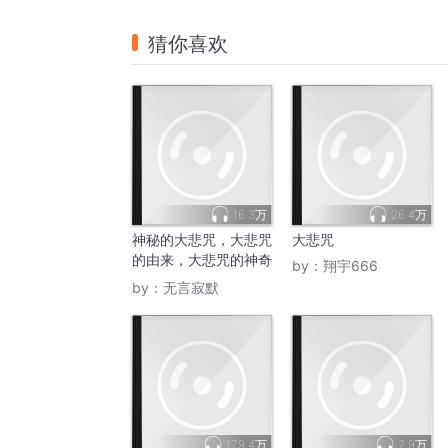
猜你喜欢
16.3万
26.4万
神秘的大悲咒，大悲咒
大悲咒
的由来，大悲咒的神奇
by：
翔宇666
功用
by：
无言寂默
179.4万
2.9万