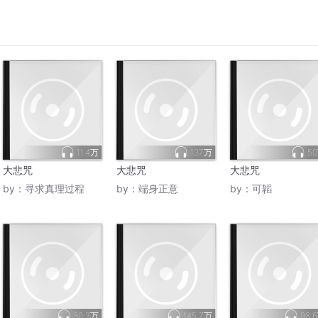
11.4万
137万
5
大悲咒
大悲咒
大悲咒
by：
寻求真理过程
by：
端身正意
by：
可韜
30.3万
145.7万
98.