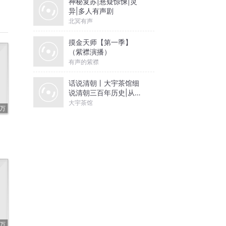
神秘复苏|悬疑惊悚|灵
异|多人有声剧
北冥有声
摸金天师【第一季】
（紫襟演播）
有声的紫襟
话说清朝丨大宇茶馆细
说清朝三百年历史|从努
尔哈赤到末代皇帝溥仪|
大宇茶馆
0万
康熙雍正乾隆
6万