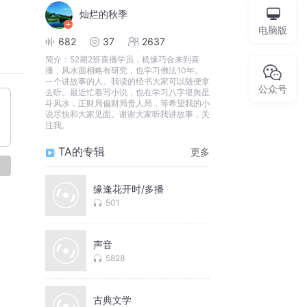
灿烂的秋季
电脑版
682
37
2637
简介：
52期2班喜播学员，机缘巧合来到喜
播，风水面相略有研究，也学习佛法10年。
一个讲故事的人。我读的经书大家可以随便拿
公众号
去听。最近忙着写小说，也在学习八字堪舆星
斗风水，正财局偏财局贵人局，等希望我的小
说尽快和大家见面。谢谢大家听我讲故事，关
注我。
TA的专辑
更多
论
缘逢花开时/多播
501
声音
5828
古典文学