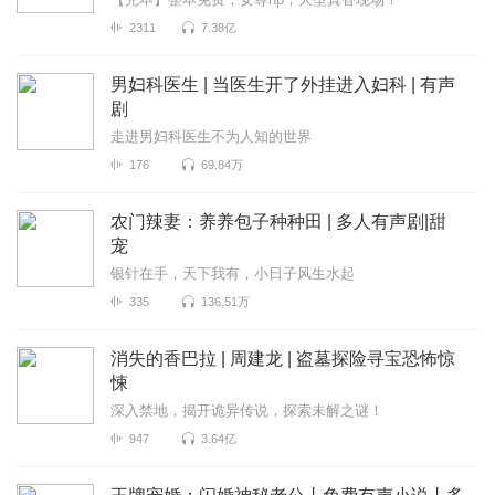
2311
7.38亿
男妇科医生 | 当医生开了外挂进入妇科 | 有声
剧
走进男妇科医生不为人知的世界
176
69.84万
农门辣妻：养养包子种种田 | 多人有声剧|甜
宠
银针在手，天下我有，小日子风生水起
335
136.51万
消失的香巴拉 | 周建龙 | 盗墓探险寻宝恐怖惊
悚
深入禁地，揭开诡异传说，探索未解之谜！
947
3.64亿