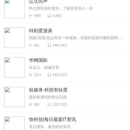
辽沈先声
热点资讯实时发布，了解世界快人一步
4985
6.83亿
锌刻度漫谈
独家/深度/热点用另一种视角，挖掘科技财经圈的新鲜事！《锌刻度漫谈》是锌刻度与喜马拉雅联合出品...
901
1962.48万
华网国际
从这儿，闻遍世界
2174
8725.20万
钛媒体·科技有钛度
最新鲜犀利的商业见闻
398
3737.20万
快科技|每日最新IT资讯
每日最新、最快科技资讯