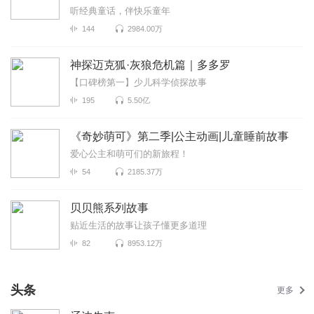
听经典童话，伴快乐童年
144
2984.00万
神探迈克狐·灰狼危机篇｜多多罗
【口碑榜第一】少儿科学侦探故事
195
5.50亿
《奇妙萌可》第二季|公主动画|儿童睡前故事
爱心公主和萌可们的新旅程！
54
2185.37万
贝贝熊系列故事
贴近生活的故事让孩子懂更多道理
82
8953.12万
头条
更多