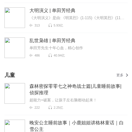
大明演义 | 单田芳经典
《大明演义》是由:《明英烈》(1-115)《大明英烈》(116-226)《燕王扫北》(227-312)这三部书剪接而成的...
313
5.93亿
乱世枭雄 | 单田芳经典
单田芳先生十年心血，精心创作
486
40.94亿
儿童
更多
森林密探零零七之神奇战士篇|儿童睡前故事|
侦探推理
超能力+破案，让孩子左右脑都动起来！
222
2.25亿
晚安公主睡前故事｜小鹿姐姐讲格林童话｜白
雪公主