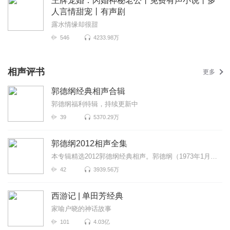
王牌宠婚：闪婚神秘老公丨免费有声小说丨多
人言情甜宠丨有声剧
露水情缘却很甜
546
4233.98万
相声评书
更多
郭德纲经典相声合辑
郭德纲福利特辑，持续更新中
39
5370.29万
郭德纲2012相声全集
本专辑精选2012郭德纲经典相声。郭德纲（1973年1月18日－），相声演员、中国天津人，亦为电视演员及电视...
42
3939.56万
西游记 | 单田芳经典
家喻户晓的神话故事
101
4.03亿