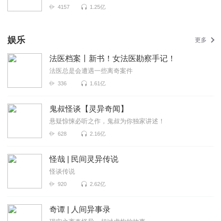
4157
1.25亿
娱乐
更多
法医档案丨新书！女法医勘察手记！
法医总是会遭遇一些离奇案件
336
1.61亿
鬼叔怪谈【灵异奇闻】
悬疑惊悚必听之作，鬼叔为你独家讲述！
628
2.16亿
怪哉 | 民间灵异传说
怪谈传说
920
2.62亿
奇谭 | 人间异事录