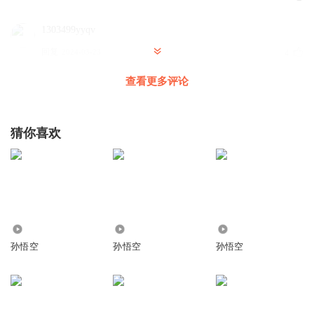
1303499yyqv
回复
2024-03-23
4
查看更多评论
听友14396646
回复 @
1303499yyqv
:
＇
1369394gbhy
猜你喜欢
0kokmm, Llll
回复
2025-11-12
3
江湖小理
客气客气客气客气啦啦啦德玛西亚视频聊天呢你呢为什么不
67.64万
527
1184
能是我的错误惩罚自己？嗯嗯嗯嗯嗯嗯晚安咯拜拜就拜拜
孙悟空
孙悟空
孙悟空
好：庄🇨🇳💝💝💖💗💓💞💕🎀❤️💛💚💙♥️💟😇🦄🦋🌷🌹🌺🌸🌸
☄💫⭐️🌙❄️
回复
2024-03-16
3