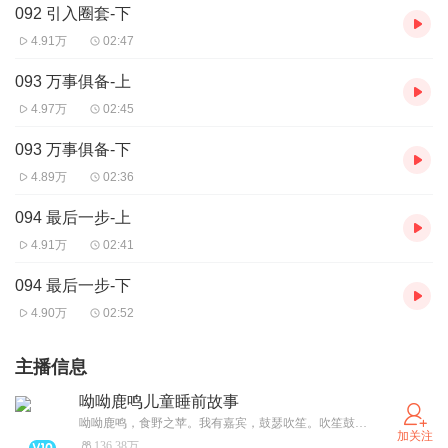
092 引入圈套-下
4.91万
02:47
093 万事俱备-上
4.97万
02:45
093 万事俱备-下
4.89万
02:36
094 最后一步-上
4.91万
02:41
094 最后一步-下
4.90万
02:52
主播信息
呦呦鹿鸣儿童睡前故事
呦呦鹿鸣，食野之苹。我有嘉宾，鼓瑟吹笙。吹笙鼓簧，承筐是将。人之好我，示我周行。 呦呦鹿鸣，食野之蒿。我有嘉宾，德音孔昭。视民不恌，君子是则是效。我有旨酒，嘉宾式燕以敖。 呦呦鹿鸣，食野之芩。我有嘉宾，鼓瑟鼓琴。鼓瑟鼓琴，和乐且湛。我有旨酒，以燕乐嘉宾之心。
加关注
136.38万