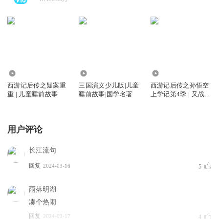
793.97万
108.61万
10.33万
西游记后传之疑案重
三国演义少儿版|儿童
西游记后传之孙悟空
重 | 儿童睡前故事
睡前故事|国学名著
上学记第4季 | 又战机
甲兵团
用户评论
长江流句
回复
2024-03-16
5
雨落明湖
凑个热闹
回复
2024-03-17
4