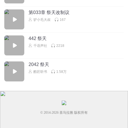
恩泽娘
一个35岁的阿姨都喜欢听
第033章 祭天改制议
回复
2024-03-16
2
驴小毛大叔
167
442 祭天
千语声社
2218
2042 祭天
酷匠听书
1.58万
© 2014-
2026
喜马拉雅 版权所有