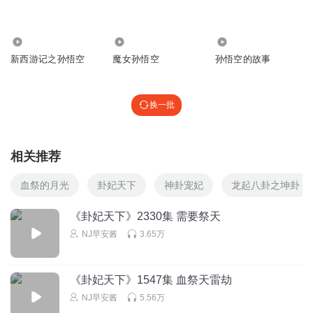
SkywardKiss
回复
2024-03-19
2
828
4.70万
2472
新西游记之孙悟空
魔女孙悟空
孙悟空的故事
13971253pyb
回复 @
SkywardKiss
:
时代少年团
换一批
听友372711958
你们玩蛋仔派对吗？玩的话留下个名子吧！
相关推荐
回复
2024-03-16
1
血祭的月光
卦妃天下
神卦宠妃
龙起八卦之坤卦
赛尔希
回复 @
听友372711958
:
我玩
《卦妃天下》2330集 需要祭天
佳宝_dn
NJ早安酱
3.65万
可爱吗？
《卦妃天下》1547集 血祭天雷劫
回复
2024-04-03
2
NJ早安酱
5.56万