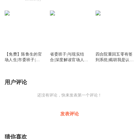
39.47万
359
95.52万
【免费】陈鲁生的官
省委班子|与现实结
四合院重回五零有签
场人生|市委班子|市
合|深度解读官场人情
到系统|截胡我是认真
委书记|省委班子|坚
世故公开课
的|骆驼祥子
如磐石
用户评论
还没有评论，快来发表第一个评论！
发表评论
猜你喜欢