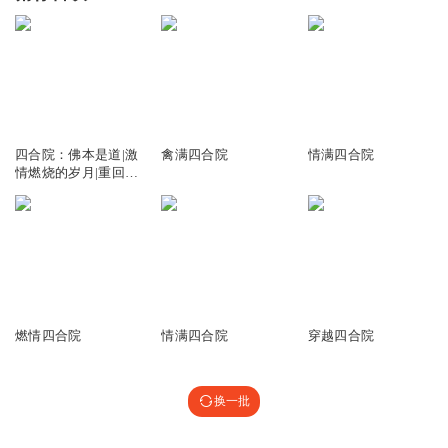
90.33万
447.26万
25.93万
四合院：佛本是道|激
禽满四合院
情满四合院
情燃烧的岁月|重回六
零年代
23.69万
25.65万
12.53万
燃情四合院
情满四合院
穿越四合院
换一批