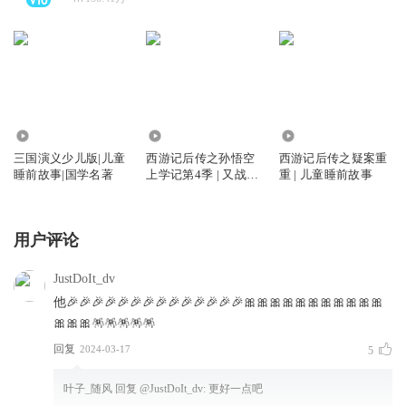
112.66万
20.61万
797.96万
三国演义少儿版|儿童
西游记后传之孙悟空
西游记后传之疑案重
睡前故事|国学名著
上学记第4季 | 又战机
重 | 儿童睡前故事
甲兵团
用户评论
JustDoIt_dv
他🎉🎉🎉🎉🎉🎉🎉🎉🎉🎉🎉🎉🎉🎉🎀🎀🎀🎀🎀🎀🎀🎀🎀🎀🎀
🎀🎀🎀🪅🪅🪅🪅🪅
回复
2024-03-17
5
叶子_随风
回复 @
JustDoIt_dv
:
更好一点吧