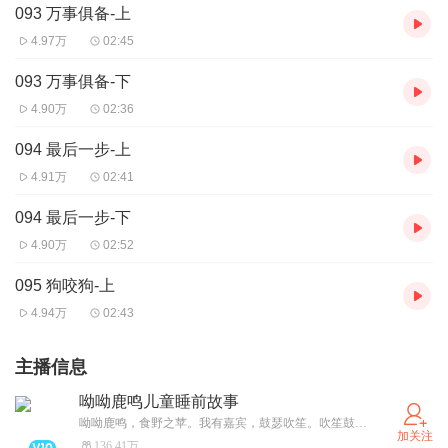
093 万事俱备-上
4.97万
02:45
093 万事俱备-下
4.90万
02:36
094 最后一步-上
4.91万
02:41
094 最后一步-下
4.90万
02:52
095 狗咬狗-上
4.94万
02:43
主播信息
呦呦鹿鸣儿童睡前故事
呦呦鹿鸣，食野之苹。我有嘉宾，鼓瑟吹笙。吹笙鼓簧，承筐是将。人之好我，示我周行。 呦呦鹿鸣，食野之蒿。我有嘉宾，德音孔昭。视民不恌，君子是则是效。我有旨酒，嘉宾式燕以敖。 呦呦鹿鸣，食野之芩。我有嘉宾，鼓瑟鼓琴。鼓瑟鼓琴，和乐且湛。我有旨酒，以燕乐嘉宾之心。
加关注
136.41万