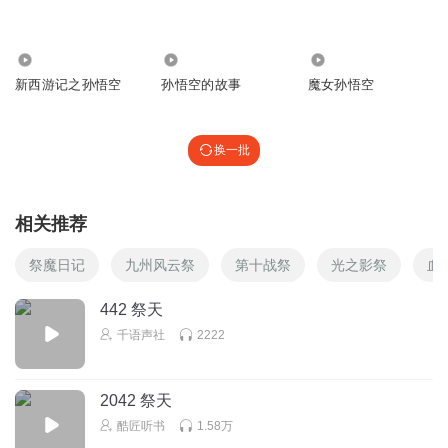
回复
2025-06-13
3
初遇初情
828
2472
4.70万
评论区的人都太小了吧！！
小就算了 ，还容易破防૮₍ᵕoᵕ₎ა
新西游记之孙悟空
孙悟空的故事
魔女孙悟空
回复
2025-05-21
3
换一批
薛翔予
我小号QQ区一起玩的加好友
相关推荐
回复
2024-03-17
2
祭魔日记
九州风云祭
第十战祭
光之影祭
血
狐影花信
回复 @
薛翔予
:
玩王者荣耀
442 祭天
听友80700518
千语声社
2222
2042 祭天
酷匠听书
1.58万
回复
2024-04-01
2