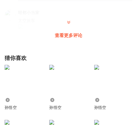
哏都小当家
太空旅客
回复
2024-03-18
3
查看更多评论
13971253pyb
回复 @
哏都小当家
:
我是三年级学生
猜你喜欢
HDND鹤辞
你们都是几年级？
回复
2024-03-22
1
闲出屁p
回复 @
HDND鹤辞
:
二年级
527
1184
67.64万
孙悟空
孙悟空
孙悟空
秋毫之末_y6