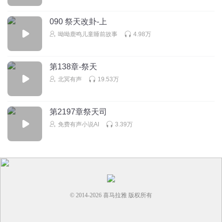
好运满满aaa
回复 @
听友80700518
:
方
090 祭天改卦-上
呦呦鹿鸣儿童睡前故事
4.98万
HDND鹤辞
一二三……👑👑👑
第138章-祭天
回复
2024-03-22
2
北冥有声
19.53万
第2197章祭天司
免费有声小说AI
3.39万
© 2014-
2026
喜马拉雅 版权所有