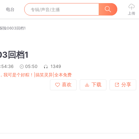
电台
上传
探险0603回档1
03回档1
:54:36
05:50
1349
，我可是个好粽！|搞笑灵异|全本免费
喜欢
下载
分享