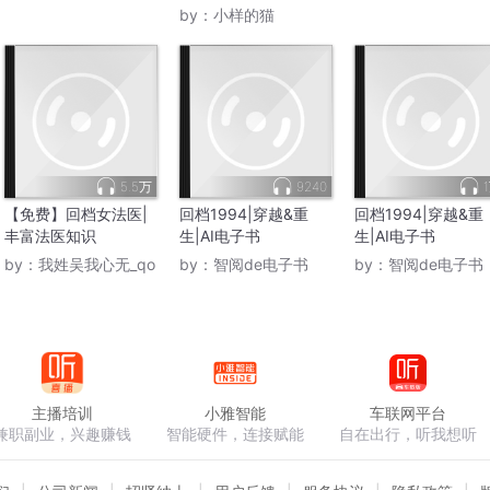
样的猫｜VIP免费
by：
小样的猫
5.5万
9240
【免费】回档女法医|
回档1994|穿越&重
回档1994|穿越&重
丰富法医知识
生|AI电子书
生|AI电子书
by：
我姓吴我心无_qo
by：
智阅de电子书
by：
智阅de电子书
主播培训
小雅智能
车联网平台
兼职副业，兴趣赚钱
智能硬件，连接赋能
自在出行，听我想听