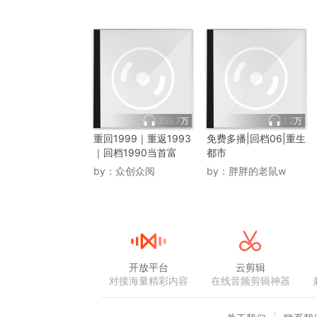
259.7万
1.2万
重回1999｜重返1993
免费多播|回档06|重生
｜回档1990当首富
都市
by：
众创众阅
by：
胖胖的老鼠w
开放平台
云剪辑
对接海量精彩内容
在线音频剪辑神器