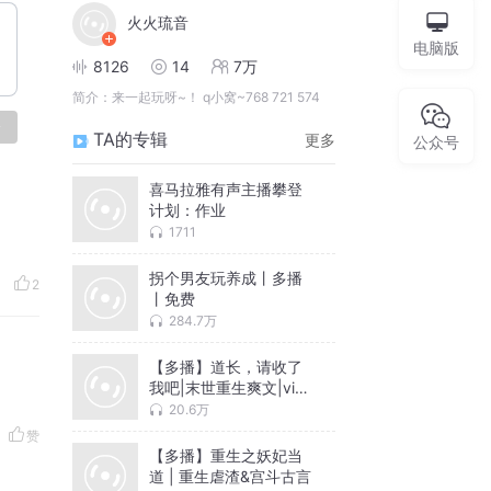
火火琉音
电脑版
8126
14
7万
简介：
来一起玩呀~！ q小窝~768 721 574
论
TA的专辑
更多
公众号
喜马拉雅有声主播攀登
计划：作业
1711
拐个男友玩养成丨多播
2
丨免费
284.7万
【多播】道长，请收了
我吧|末世重生爽文|vip
免费
20.6万
赞
【多播】重生之妖妃当
道 | 重生虐渣&宫斗古言