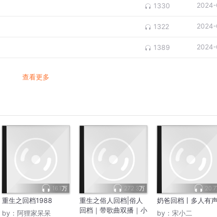
2024-
1330
2024-
1322
2024-
1389
查看更多
16.1万
272.3万
20.
重生之回档1988
重生之俗人回档|俗人
奶爸回档丨多人有
回档｜带歌曲双播｜小
by：
阿狸家呆呆
by：
宋小二