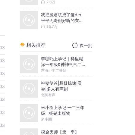
2.8万
我把魔君坑成了傻der|
平平无奇但好听的玄幻
小说
35.7万
相关推荐
换一批
03
李哪吒上学记｜稀里糊
03
涂一年级&神神气气二年
级
东海小学广播站
03
神秘复苏|悬疑惊悚|灵
03
异|多人有声剧
北冥有声
03
米小圈上学记:一二三年
03
级 | 畅销出版物
米小圈
03
摸金天师【第一季】