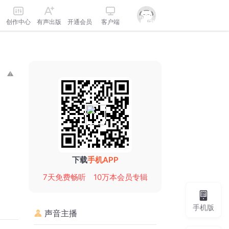
创作中心
有声出版
开通会员
客户端
下载
手机APP
7天免费畅听
10万本会员专辑
手机版
声音主播