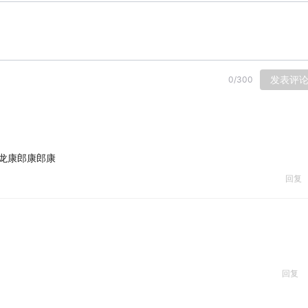
发表评
0
/
300
恐龙康郎康郎康
回复
回复