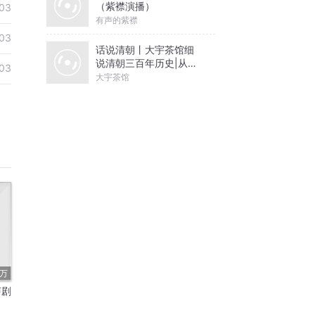
（紫襟演播）
03
有声的紫襟
03
话说清朝丨大宇茶馆细
说清朝三百年历史|从努
03
尔哈赤到末代皇帝溥仪|
大宇茶馆
康熙雍正乾隆
7万
声剧