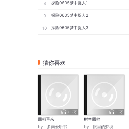
探险0605梦中捉人1
8
探险0605梦中捉人2
9
探险0605梦中捉人3
10
猜你喜欢
41.2万
1.8万
回档重来
时空回档
by：
多肉爱听书
by：
眼里的梦境