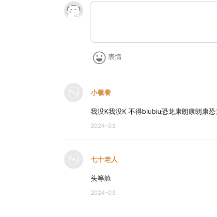
表情
小羲飬
我没K我没K 不得biubiu恐龙康朗康朗康
2024-03
七十老人
头等舱
2024-03