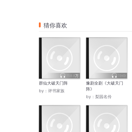
猜你喜欢
158.8万
1949
群仙大破天门阵
豫剧全剧《大破天门
阵》
by：
评书家族
by：
梨园名伶