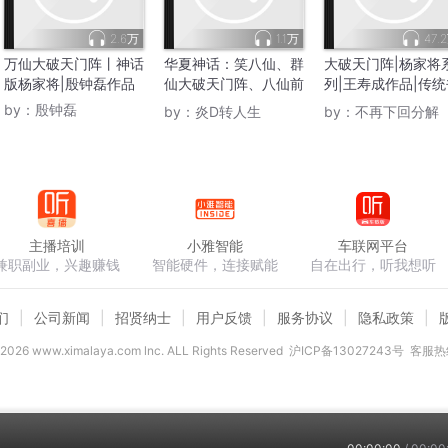
2.6万
1.1万
47.
万仙大破天门阵丨神话
华夏神话：笑八仙、群
大破天门阵|杨家将
版杨家将|殷钟磊作品
仙大破天门阵、八仙前
列|王寿成作品|传统
传、吕洞宾
场
by：
殷钟磊
by：
炎D转人生
by：
不再下回分解
主播培训
小雅智能
车联网平台
兼职副业，兴趣赚钱
智能硬件，连接赋能
自在出行，听我想听
们
公司新闻
招贤纳士
用户反馈
服务协议
隐私政策
2026
www.ximalaya.com lnc. ALL Rights Reserved
沪ICP备13027243号
客服热线