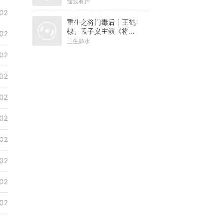
天冥
逸云有声
02
重生之将门毒后丨王鹤
棣、孟子义主演《将门
02
独后》原著丨千山茶客
三生静水
著丨谢景行x沈妙【高甜
02
剧场】
02
02
02
02
02
02
02