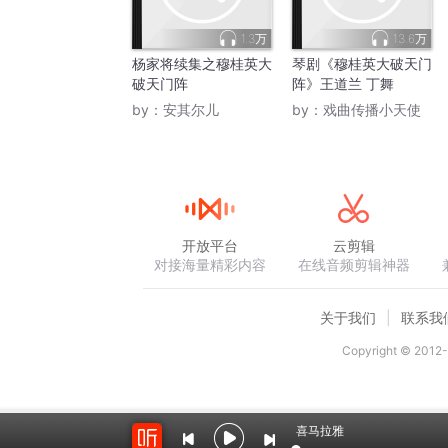
1.3万
13.6万
杨家将续集之穆桂英大
琴剧《穆桂英大破天门
破天门阵
阵》王道兰 丁舞
by：
安其尔儿
by：
戏曲传播小天使
开放平台
云剪辑
对接海量精彩内容
在线音频剪辑神器
关于我们
联系我
Copyright © 2012-
喜马拉雅