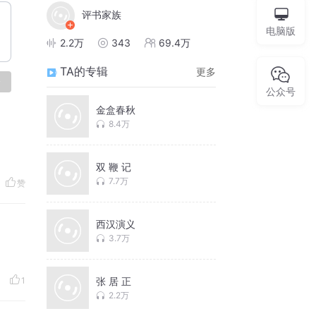
评书家族
电脑版
2.2万
343
69.4万
TA的专辑
更多
论
公众号
金盒春秋
8.4万
双 鞭 记
7.7万
赞
西汉演义
3.7万
1
张 居 正
2.2万