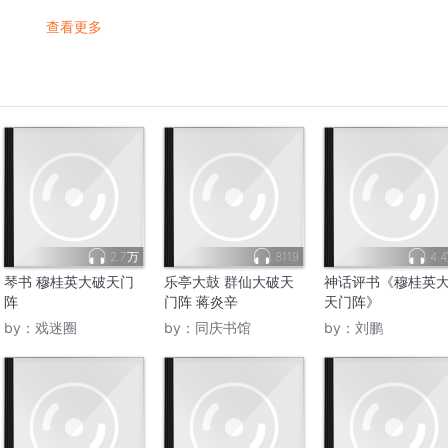
查看更多
2.7万
8119
4.
琴书 穆桂英大破天门
乐亭大鼓 群仙大破天
神话评书《穆桂英
阵
门阵 蒋炎辛
天门阵》
by：
戏迷圈
by：
同庆书馆
by：
刘鹏