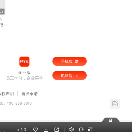
2万
系
书
手机端
企业版
电脑端
员工学习，企业买单
版权声明
自律承诺
：400-838-5616
x
1.0