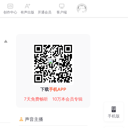
创作中心
有声出版
开通会员
客户端
下载
手机APP
7天免费畅听
10万本会员专辑
手机版
声音主播