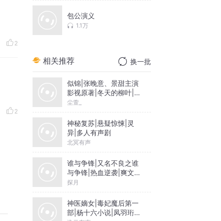
包公演义
1.1万
2
相关推荐
换一批
似锦|张晚意、景甜主演
影视原著|冬天的柳叶|尘
萱&雪月之下领衔|多人
尘萱_
有声剧
2
神秘复苏|悬疑惊悚|灵
异|多人有声剧
北冥有声
谁与争锋|又名不良之谁
与争锋|热血逆袭|爽文爆
笑|会员免费
探月
神医嫡女|毒妃魔后第一
部|杨十六小说|凤羽珩玄