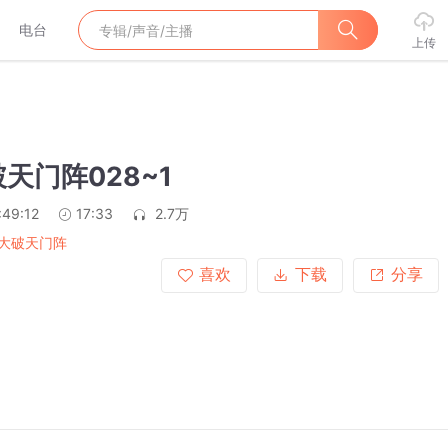
电台
上传
1
天门阵028~1
:49:12
17:33
2.7万
大破天门阵
喜欢
下载
分享