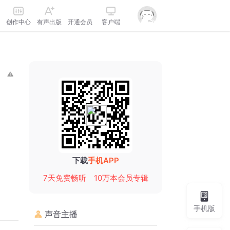
创作中心
有声出版
开通会员
客户端
下载
手机APP
7天免费畅听
10万本会员专辑
手机版
声音主播