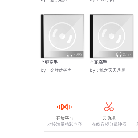
4993
2727
全职高手
全职高手
by：
金牌优等声
by：
桃之夭夭岳晨
开放平台
云剪辑
对接海量精彩内容
在线音频剪辑神器