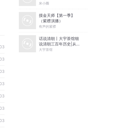
米小圈
摸金天师【第一季】
（紫襟演播）
有声的紫襟
话说清朝丨大宇茶馆细
说清朝三百年历史|从努
03
尔哈赤到末代皇帝溥仪|
大宇茶馆
康熙雍正乾隆
03
03
03
03
03
03