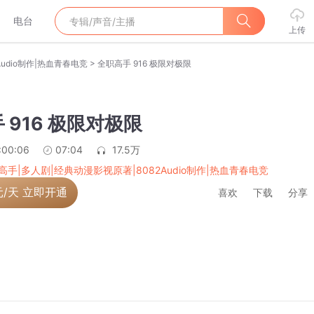
电台
上传
>
udio制作|热血青春电竞
全职高手 916 极限对极限
 916 极限对极限
:00:06
07:04
17.5万
高手|多人剧|经典动漫影视原著|8082Audio制作|热血青春电竞
元/天 立即开通
喜欢
下载
分享