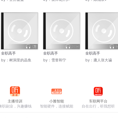
3万
2034
9
全职高手
全职高手
全职高手
by：
树洞里的晶鱼
by：
雪誉和宁
by：
庸人张大谝
主播培训
小雅智能
车联网平台
兼职副业，兴趣赚钱
智能硬件，连接赋能
自在出行，听我想听