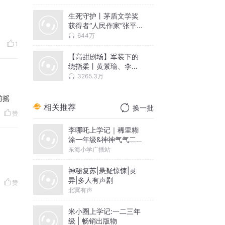
生死守护丨茅盾文学奖
获得者“人民作家”张平又
一力作
644万
1
【高甜剧场】军装下的
绕指柔丨黄景瑜、李沁
主演影视剧《爱上特种
3265.3万
兵》原著
前摇
相关推荐
换一批
赞
李哪吒上学记｜稀里糊
涂一年级&神神气气二年
级
东海小学广播站
神秘复苏|悬疑惊悚|灵
异|多人有声剧
赞
北冥有声
米小圈上学记:一二三年
级 | 畅销出版物