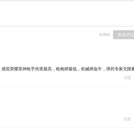
发表评
0
/
300
，感觉荣耀里神枪手伤害最高，枪炮师最低，机械师血牛，弹药专家无限
回复
回复