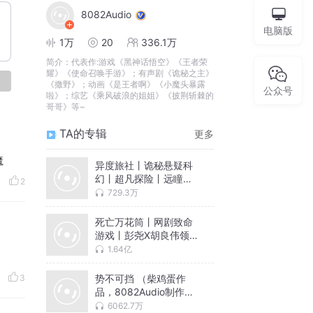
8082Audio
电脑版
1万
20
336.1万
简介：
代表作:游戏《黑神话悟空》《王者荣
耀》《使命召唤手游》；有声剧《诡秘之主》
论
《撒野》；动画《是王者啊》《小魔头暴露
公众号
啦》；综艺《乘风破浪的姐姐》《披荆斩棘的
哥哥》等~
TA的专辑
更多
魔
异度旅社丨诡秘悬疑科
幻丨超凡探险丨远瞳原
2
著8082Audio制作丨多
729.3万
人有声剧
死亡万花筒丨网剧致命
游戏丨彭尧X胡良伟领衔
丨西子绪原著丨灵异/悬
1.64亿
疑/无限流多人有声剧丨
死万
势不可挡 （柴鸡蛋作
3
品，8082Audio制作，
多人小说剧）
6062.7万