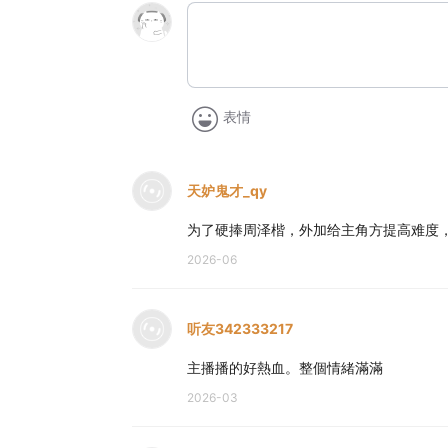
表情
天妒鬼才_qy
为了硬捧周泽楷，外加给主角方提高难度
2026-06
听友342333217
主播播的好熱血。整個情緒滿滿
2026-03