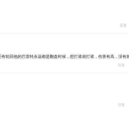
回复
还有轮回他的巴雷特永远都是翻盘时候，想打谁就打谁，伤害有高，没有
回复
回复