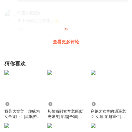
许愿小星星a
拿下师傅也是双胞胎
回复
2024-11-04
7
查看更多评论
卞荣华_2x
回复 @
许愿小星星a
:
不敢下手啊
苍_qw
猜你喜欢
双胞胎姐妹？这个可以有
回复
2024-06-26
6
小田大王
双胞胎啊！！！香，真香，非常香，香迷糊了
132.40万
270.06万
1.09万
回复
2024-05-17
4
我是大贪官！却成为
从赘婿到女帝宠臣|历
穿越之女帝的逍遥宠
女帝宠臣！|流氓赘
史爆笑|穿越|争霸|多
臣|女频|穿越重生|穿
好白小纯哇
婿|新品多播
人有声剧
越奇情
我也想要啊～一次5000玩不起啊