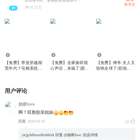
玥明珠书社，多播剧轮番放映中！
加关注
16.55万
7.06万
19.43万
166.09万
【免费】带崽穿越闹
【免费】全家偷听我
【免费】傅爷:夫人又
荒年代？屯粮系统拯
心声后，杀疯了|团宠
惊艳全球了|双强|霸
救全村|80年代|百亿
萌宝|读心虐渣|总有
总|甜爽|多播免费
物资|躺赢
反派想谋害我全家
用户评论
姚桥love
啊？双胞胎亲姐妹
回复
2024-03-19
13
ytcjp3e0osur6rohfevk
回复 @
姚桥love
:
说说详情