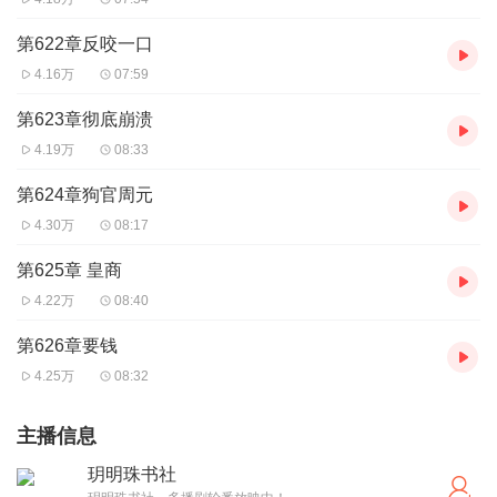
第622章反咬一口
4.16万
07:59
第623章彻底崩溃
4.19万
08:33
第624章狗官周元
4.30万
08:17
第625章 皇商
4.22万
08:40
第626章要钱
4.25万
08:32
主播信息
玥明珠书社