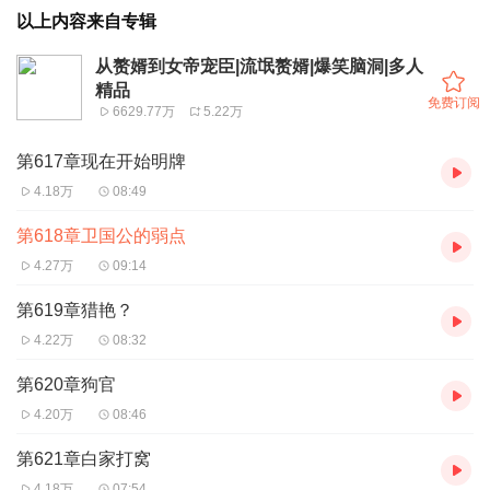
以上内容来自专辑
从赘婿到女帝宠臣|流氓赘婿|爆笑脑洞|多人
精品
免费订阅
6629.77万
5.22万
第617章现在开始明牌
4.18万
08:49
第618章卫国公的弱点
4.27万
09:14
第619章猎艳？
4.22万
08:32
第620章狗官
4.20万
08:46
第621章白家打窝
4.18万
07:54