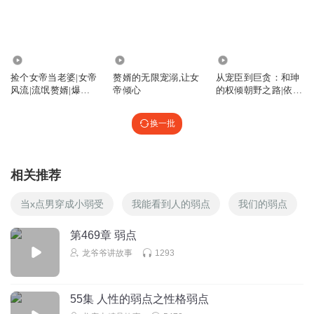
回复
2024-03-20
3
_子易_
回复 @
好白小纯哇
:
在哪玩姐妹花我愿意花
62.10万
2.05万
1003
捡个女帝当老婆|女帝
赘婿的无限宠溺,让女
从宠臣到巨贪：和珅
贝贝寂寞
风流|流氓赘婿|爆笑
帝倾心
的权倾朝野之路|依依
脑洞多人剧
聊历史|播客
直接带兵杀过来不行吗？
回复
换一批
2024-05-17
0
高中成绩不理想的阿宾
回复 @
贝贝寂寞
:
要有证据，带兵动静太大
人都跑了，里面还有女帝亲戚，杀错就完了。
相关推荐
当x点男穿成小弱受
我能看到人的弱点
我们的弱点
ff小手冰凉
看人真准 哈哈哈哈
第469章 弱点
回复
2025-03-18
2
龙爷爷讲故事
1293
去吧滑稽球
55集 人性的弱点之性格弱点
看人真准