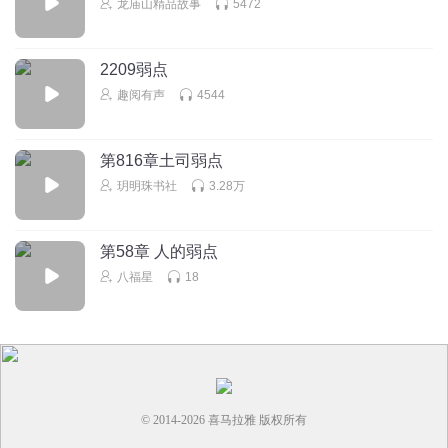
龙庙山精品故事
5472
回复
2024-09-29
2
YLli
2209弱点
双胞胎盖浇饭
趣阅有声
4544
回复
2024-05-22
2
第816章土司弱点
听友325211662
玥明珠书社
3.28万
越来越好看了
回复
2024-03-19
2
第58章 人的弱点
八福星
18
© 2014-
2026
喜马拉雅 版权所有