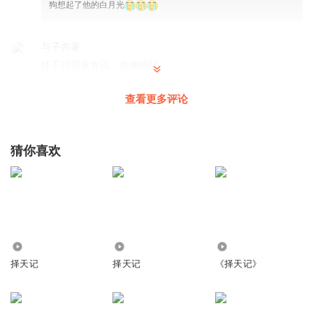
狗想起了他的白月光
与子共著
怪不得苟寒食说，你俩瞎吗，
回复
2024-03-20
28
查看更多评论
吕小邪_33
回复 @
红叶1993519
:
怀疑了
猜你喜欢
白鬼刘阿大
秋山君真的很完美，可惜了
回复
2024-03-20
17
_heejin
7457
31.90万
5.84万
不行了，我想站秋山君和有容了
择天记
择天记
《择天记》
回复
2024-04-09
5
闽脆盘盘最严厉的父亲
回复 @
_heejin
:
你心疼秋山君，那谁来心疼