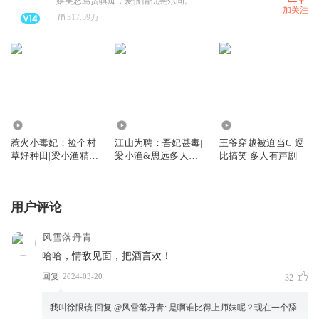
嬉笑怒骂贪嗔痴，爱恨情仇莞尔间。
加关注
317.59万
1.20亿
6029.04万
3299.88万
惹火小毒妃：捡个村
江山为聘：吾妃甚毒|
王爷穿越被迫当C|逗
草好种田|梁小渔精品
梁小渔&思远多人有
比搞笑|多人有声剧
多人有声剧
声剧
用户评论
风雪落丹青
哈哈，情敌见面，把酒言欢！
回复
2024-03-20
32
我叫徐眼镜
回复 @
风雪落丹青
:
是啊谁比得上师妹呢？现在一个舔