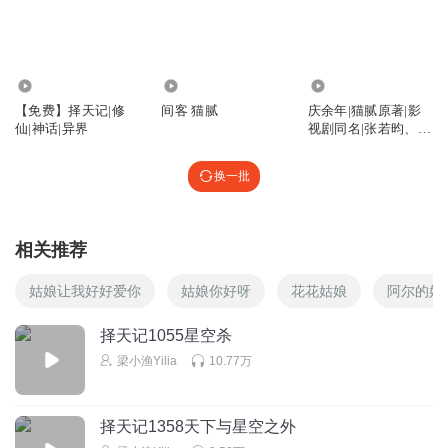
徐有容？就该她嫁给秋山君吗
疯狂拉存款
92.01万
3.88万
205.34万
秋山君:这木头都两情相悦 我只有酒 哈哈哈
【免费】择天记|修
间客 猫腻
庆余年|猫腻原著|影
回复
2024-04-25
9
仙|神话|异界
视剧同名|张若昀、陈
道明|李庆丰文化评书
白紫寒川
换一批
择天记中存在很多相同的故事经历，比如苏离和秋山君都是
离山的，同样都和魔族公主… 再比如王破和肖张，一个用
刀，一个使枪，两看相厌，让人不禁想到太宗和周独夫两
相关推荐
人，陈玄霸和陈长生，性格特点几乎相同
姑娘让我好好爱你
姑娘你好呀
花花姑娘
阿尔的姑
回复
2024-03-23
7
择天记1055星空杀
小雅一提醒您
梁小渔Yilia
10.77万
多年前 看过的小说 现在在听5：58这段话 感触不一样
回复
2024-04-05
7
择天记1358天下与星空之外
13811216aqs
回复 @
小雅一提醒您
:
听了好几遍，每次感觉都有些不