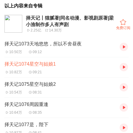
以上内容来自专辑
择天记丨猫腻著|同名动漫、影视剧原著|梁
小渔制作多人有声剧
免费订阅
2.25亿
14.30万
择天记1073天地悠悠，所以不舍昼夜
10.50万
09:12
择天记1074星空与姑娘1
10.82万
09:21
择天记1075星空与姑娘2
10.54万
08:31
择天记1076周园重逢
10.64万
08:35
择天记1077是，陛下
10.92万
08:41