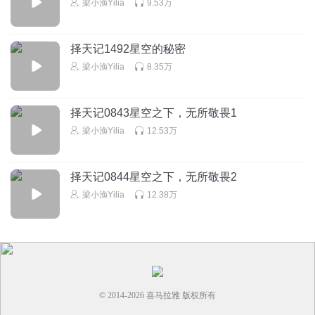
梁小渔Yilia
9.53万
一样
择天记1492星空的秘密
梅识笺
梁小渔Yilia
8.35万
哈哈哈，三个憨憨太好玩了
回复
2024-03-20
7
择天记0843星空之下，无所敬畏1
辉哥ge
梁小渔Yilia
12.53万
这部书里最喜欢秋山君！
回复
2024-04-12
6
择天记0844星空之下，无所敬畏2
梁小渔Yilia
12.38万
Asian_eos
这段有点像虚竹和段誉一起畅聊
回复
2024-10-23
5
© 2014-
2026
喜马拉雅 版权所有