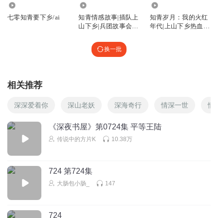
461.02万
16.34万
3.34万
七零知青要下乡/ai
知青情感故事|插队上
知青岁月：我的火红
山下乡|兵团故事会|
年代|上山下乡热血青
年代记忆
春|插队往事
换一批
相关推荐
深深爱着你
深山老妖
深海奇行
情深一世
情
《深夜书屋》第0724集 平等王陆
传说中的方片K
10.38万
724 第724集
大肠包小肠_
147
724