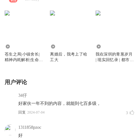
2366
30.36万
6.01万
苍生之局|小镇舍长|
离婚后，我考上了哈
我在深圳的青葱岁月
精神内耗解析|生命解
工大
| 现实回忆录 | 都市青
题思路
春
用户评论
34仔
好家伙一年不到的内容，就能到七百多级，
回复
2024-07-04
3
1311858pzoc
好