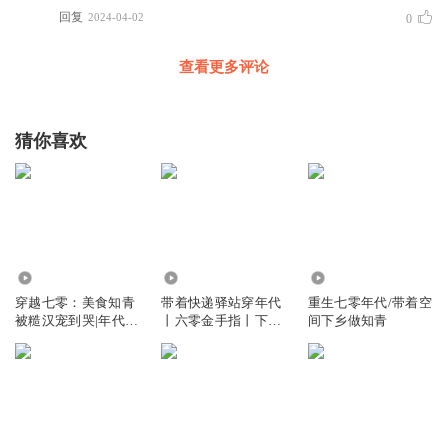
回复
2024-04-02
0
查看更多评论
猜你喜欢
53.97万
41.87万
430.64万
穿越七零：美食知青
带着快递驿站穿年代
重生七零年代/带着空
被糙汉宠到哭|年代
丨六零金手指丨下乡
间下乡做知青
文|知青下乡|多播
知青丨穿越