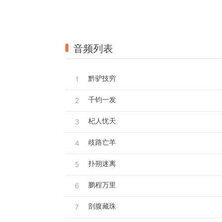
音频列表
黔驴技穷
1
千钧一发
2
杞人忧天
3
歧路亡羊
4
扑朔迷离
5
鹏程万里
6
剖腹藏珠
7