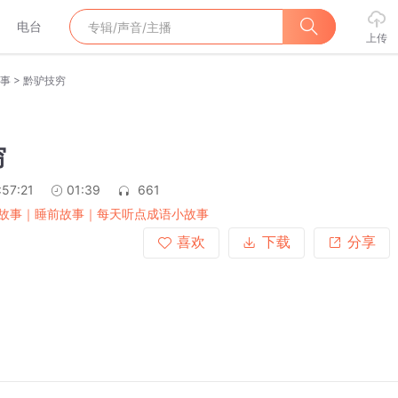
电台
上传
>
事
黔驴技穷
穷
:57:21
01:39
661
故事｜睡前故事｜每天听点成语小故事
喜欢
下载
分享