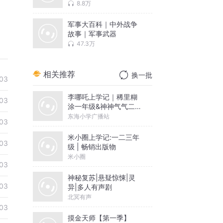
帝王将相
8.8万
军事大百科｜中外战争
故事｜军事武器
47.3万
相关推荐
换一批
03
李哪吒上学记｜稀里糊
03
涂一年级&神神气气二年
级
东海小学广播站
03
米小圈上学记:一二三年
03
级 | 畅销出版物
米小圈
03
神秘复苏|悬疑惊悚|灵
03
异|多人有声剧
北冥有声
03
摸金天师【第一季】