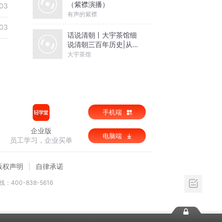
（紫襟演播）
03
有声的紫襟
03
话说清朝丨大宇茶馆细
说清朝三百年历史|从努
尔哈赤到末代皇帝溥仪|
大宇茶馆
康熙雍正乾隆
手机端
企业版
电脑端
员工学习，企业买单
版权声明
自律承诺
：400-838-5616