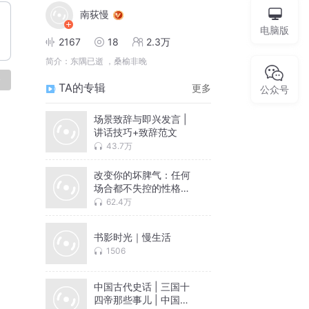
南荻慢
电脑版
2167
18
2.3万
简介：
东隅已逝 ，桑榆非晚
论
TA的专辑
更多
公众号
场景致辞与即兴发言 |
讲话技巧+致辞范文
43.7万
改变你的坏脾气：任何
场合都不失控的性格自
修课
62.4万
书影时光｜慢生活
1506
中国古代史话 | 三国十
四帝那些事儿 | 中国史 |