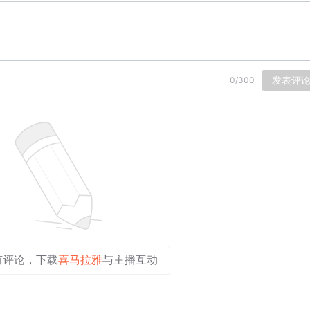
发表评
0
/
300
有评论，下载
喜马拉雅
与主播互动