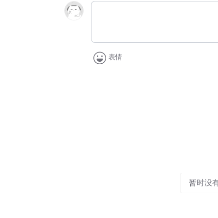
表情
暂时没