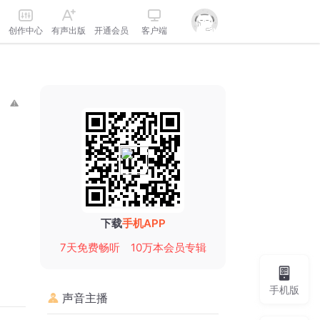
创作中心
有声出版
开通会员
客户端
下载
手机APP
7天免费畅听
10万本会员专辑
手机版
声音主播