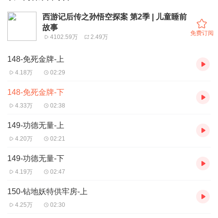
西游记后传之孙悟空探案 第2季 | 儿童睡前
故事
免费订阅
4102.59万
2.49万
148-免死金牌-上
4.18万
02:29
148-免死金牌-下
4.33万
02:38
149-功德无量-上
4.20万
02:21
149-功德无量-下
4.19万
02:47
150-钻地妖特供牢房-上
4.25万
02:30