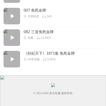
真好听
007 免死金牌
回复
2024-04-11
2
丹斐悦音
343
082 三道免死金牌
安燃
14.90万
《卦妃天下》1871集 免死金牌
NJ早安酱
5.00万
© 2014-
2026
喜马拉雅 版权所有