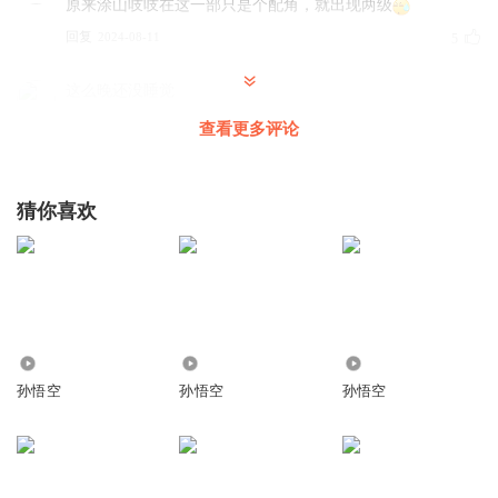
原来涂山吱吱在这一部只是个配角，就出现两级
回复
2024-08-11
5
这么晚还没睡觉
p
查看更多评论
回复
2024-03-30
4
猜你喜欢
听友234380803
回复 @
这么晚还没睡觉
:
好
泰坦监控人泰坦电视人
你们看一下我这个头像行吗？
回复
2026-06-20
3
1184
67.64万
526
孙悟空
孙悟空
孙悟空
泰坦监控人泰坦电视人
回复 @
泰坦监控人泰坦电视人
:
谢谢了
xxxxxxxxxxxxxxu
v