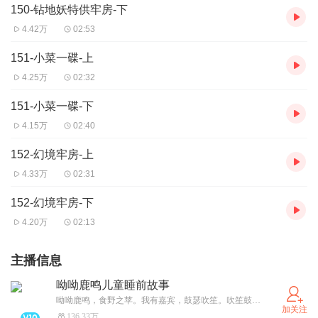
150-钻地妖特供牢房-下
4.42万
02:53
151-小菜一碟-上
4.25万
02:32
151-小菜一碟-下
4.15万
02:40
152-幻境牢房-上
4.33万
02:31
152-幻境牢房-下
4.20万
02:13
主播信息
呦呦鹿鸣儿童睡前故事
呦呦鹿鸣，食野之苹。我有嘉宾，鼓瑟吹笙。吹笙鼓簧，承筐是将。人之好我，示我周行。 呦呦鹿鸣，食野之蒿。我有嘉宾，德音孔昭。视民不恌，君子是则是效。我有旨酒，嘉宾式燕以敖。 呦呦鹿鸣，食野之芩。我有嘉宾，鼓瑟鼓琴。鼓瑟鼓琴，和乐且湛。我有旨酒，以燕乐嘉宾之心。
加关注
136.33万