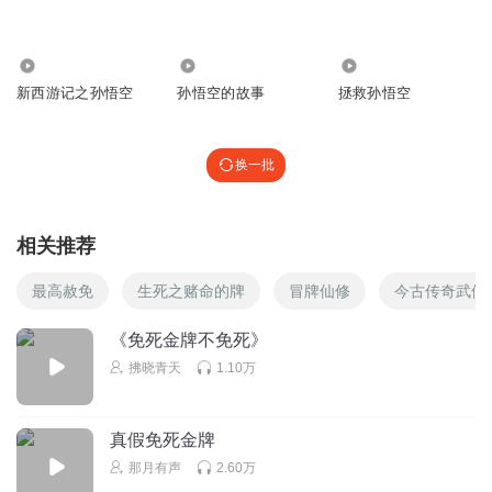
回复
2024-03-29
3
828
2472
286.34万
金莲公主33
新西游记之孙悟空
孙悟空的故事
拯救孙悟空
换一批
回复
2025-07-31
2
相关推荐
希望天天都能玩游戏
第一
最高赦免
生死之赌命的牌
冒牌仙修
今古传奇武侠版
回复
2024-03-28
2
《免死金牌不免死》
拂晓青天
1.10万
Twobabydogs
你在哪一个人月收入过万元🦋以上的时🦋候
回复
2024-06-08
2
真假免死金牌
那月有声
2.60万
YYyjy尹