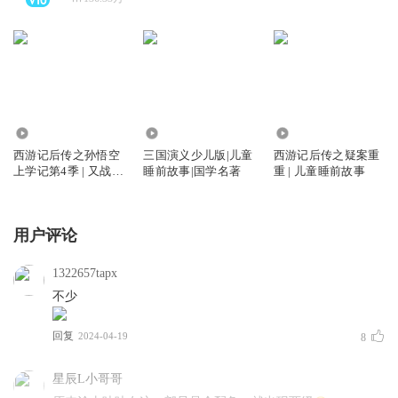
2952
99.69万
786.36万
西游记后传之孙悟空
三国演义少儿版|儿童
西游记后传之疑案重
上学记第4季 | 又战机
睡前故事|国学名著
重 | 儿童睡前故事
甲兵团
用户评论
1322657tapx
不少
回复
2024-04-19
8
星辰L小哥哥