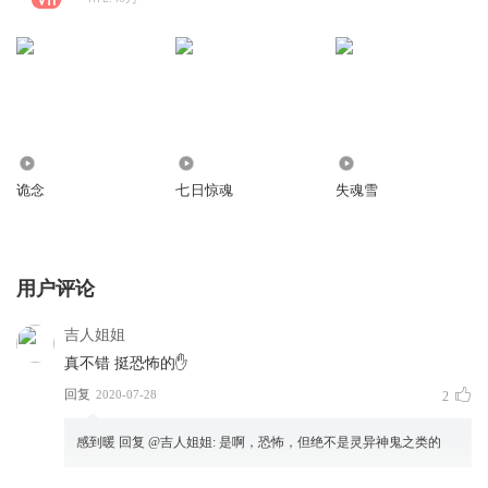
1.12万
6827
9504
诡念
七日惊魂
失魂雪
用户评论
吉人姐姐
真不错 挺恐怖的✋
回复
2020-07-28
2
感到暖
回复 @
吉人姐姐
:
是啊，恐怖，但绝不是灵异神鬼之类的