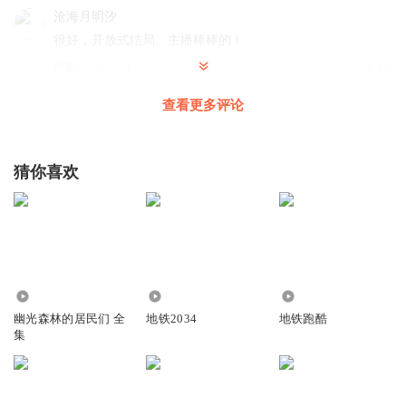
沧海月明汐
很好，开放式结局。主播棒棒的！
回复
2018-07-14
0
查看更多评论
感到暖
回复 @
沧海月明汐
:
喜欢就好。最近正在更新姻合的小说
《日落危城》，很好看的一部小说，无论文字还是构架，都比若花
燃燃要好些，可以去听听哦
猜你喜欢
Bd幻夜
听完了 喜欢女主 喜欢作者 听的她的第二本书
回复
2025-06-02
2
买了会员还有广告
1325
5314
9004
幽光森林的居民们 全
地铁2034
地铁跑酷
这故事有意思！
集
回复
2022-01-02
2
感到暖
回复 @
买了会员还有广告
:
是啊，其实我蛮喜欢这个作者的
作品的