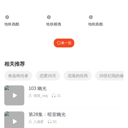
6.81万
660
85.09万
Vivian把青春献石油
地铁跑酷
地铁横拽
地铁跑酷
竟然是这样的结局。很好👍
回复
2019-02-07
0
换一批
感到暖
回复 @
Vivian把青春献石油
:
之前是不是一直以为是灵异，
结果竟然很科学？
相关推荐
铁血终结者
恋爱28天
花落的结局
28世纪我的修行
103 幽光
偲偲_xsg
21
第28集：暗室幽光
八福星
61