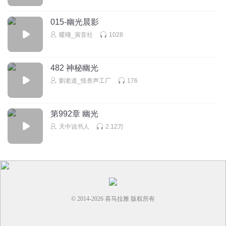
015-幽光晨影
暖曈_寅音社
1028
482 神秘幽光
劉老道_怪兽声工厂
176
第992章 幽光
天中说书人
2.12万
© 2014-
2026
喜马拉雅 版权所有