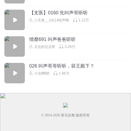
回复
2024-04-17
1
【支医】0160 先叫声哥听听
八爪鱼__3点14绘声阁
1.12万
碎石猫
.,?@163.com hbbbvgyuuhhghh&
回复
2026-04-29
情靡691 叫声爸爸听听
0
北北的北北呀
3.29万
嗨害鸡
666啊
026 叫声哥哥听听，容王殿下？
回复
2025-05-20
0
小北啊BB
1.96万
© 2014-
2026
喜马拉雅 版权所有