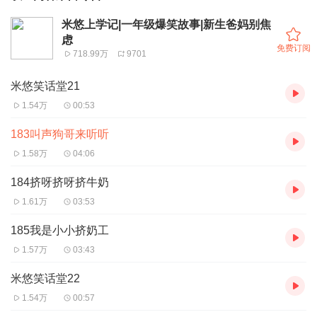
米悠上学记|一年级爆笑故事|新生爸妈别焦
虑
免费订阅
718.99万
9701
米悠笑话堂21
1.54万
00:53
183叫声狗哥来听听
1.58万
04:06
184挤呀挤呀挤牛奶
1.61万
03:53
185我是小小挤奶工
1.57万
03:43
米悠笑话堂22
1.54万
00:57