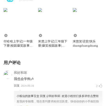
58.84万
207.84万
247.07万
付哈哈上学记|一年级
米悠上学记|三年级下
米悠笑话堂|快乐
下册|校园爆笑故事|
册|爆笑校园故事|早
duangduangduang
快乐上学
上7点更新
用户评论
和好和坏
我也会学狗🎶
回复
2024-06-16
2
小狐仙的故事宝盒
回复 @
和好和坏
:
欢迎小粉丝们多多评价点赞转
发我的专辑哦，现在喜玛要求粉丝活跃度。快动动你的小手疯狂助