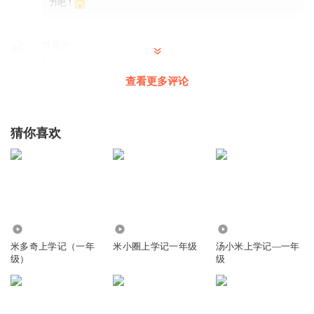
力吧！
竹花光
3
查看更多评论
回复
2024-03-27
2
苿莉奶白
回复 @
竹花光
:
互关吗？
猜你喜欢
血月下的乐章
回复
2025-01-15
3
95
6.68万
4.49万
超大福团
米多奇上学记（一年
米小圈上学记一年级
汤小米上学记—一年
，👌 ^_^wz'' ^_^^_^^_^^_^^_^^_^
级）
级
回复
2024-07-01
3
梦家族_光明星_梦甜