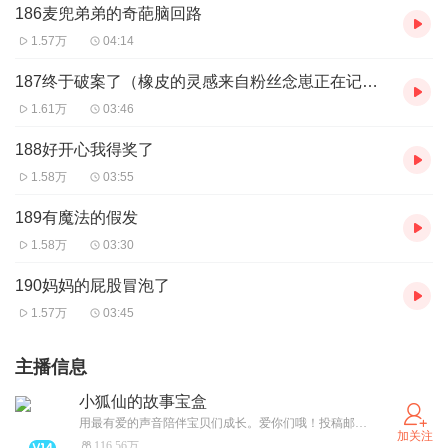
186麦兜弟弟的奇葩脑回路
1.57万
04:14
187终于破案了（橡皮的灵感来自粉丝念崽正在记载中）
1.61万
03:46
188好开心我得奖了
1.58万
03:55
189有魔法的假发
1.58万
03:30
190妈妈的屁股冒泡了
1.57万
03:45
主播信息
小狐仙的故事宝盒
用最有爱的声音陪伴宝贝们成长。爱你们哦！投稿邮箱995154822@qq.com
加关注
116.56万