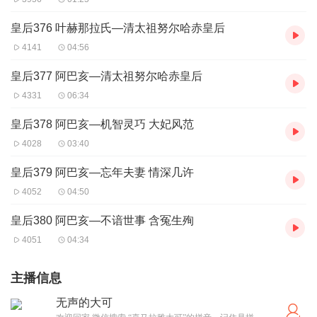
皇后376 叶赫那拉氏—清太祖努尔哈赤皇后
4141
04:56
皇后377 阿巴亥—清太祖努尔哈赤皇后
4331
06:34
皇后378 阿巴亥—机智灵巧 大妃风范
4028
03:40
皇后379 阿巴亥—忘年夫妻 情深几许
4052
04:50
皇后380 阿巴亥—不谙世事 含冤生殉
4051
04:34
主播信息
无声的大可