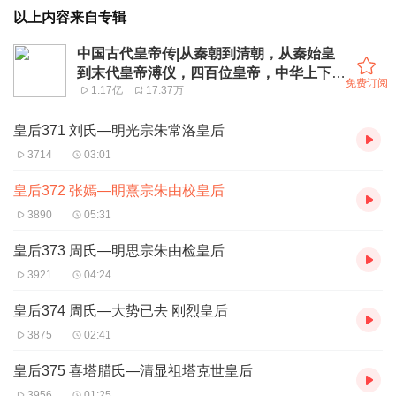
以上内容来自专辑
中国古代皇帝传|从秦朝到清朝，从秦始皇
到末代皇帝溥仪，四百位皇帝，中华上下五
免费订阅
1.17亿
17.37万
千年
皇后371 刘氏—明光宗朱常洛皇后
3714
03:01
皇后372 张嫣—眀熹宗朱由校皇后
3890
05:31
皇后373 周氏—明思宗朱由检皇后
3921
04:24
皇后374 周氏—大势已去 刚烈皇后
3875
02:41
皇后375 喜塔腊氏—清显祖塔克世皇后
3956
01:25