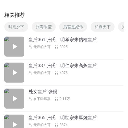
相关推荐
时熹夕下
张寿朱莹
后宫熹妃传
和熹天下
光
皇后361 张氏—明孝宗朱佑樘皇后
无声的大可
3925
皇后337 张氏—明仁宗朱高炽皇后
无声的大可
4076
处女皇后-张嫣
在下独孤嘉
2.11万
皇后365 张氏—明世宗朱厚熜皇后
无声的大可
3874