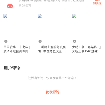
欢迎回家,微信搜索 “喜马拉雅大可”的拼音，记住是拼音哦。
加关注
59.66万
154.78万
3.05万
338.85万
民国往事三十七年 |
一听就上瘾的野史秘
大明王朝—嘉靖风云|
从清帝退位到军阀混
闻 | 中国野史大全集 |
大明王朝1566姊妹
战 | 从五四觉醒到北
史书不敢写的历史真
篇|明朝那些事
伐炮火 | 十四年抗战
相
用户评论
还没有评论，快来发表第一个评论！
发表评论