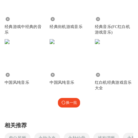
1.82万
3.55万
24.59万
经典游戏中经典的音
经典街机游戏音乐
经典音乐(FC红白机
乐
游戏音乐)
5.15万
4.09万
11.58万
中国风纯音乐
中国风纯音乐
红白机经典游戏音乐
大全
换一批
相关推荐
愈白风晰
永劫之血
永劫仙骨
越发清晰
永劫