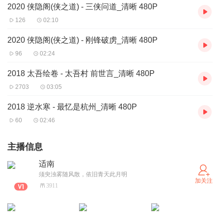
2020 侠隐阁(侠之道) - 三侠问道_清晰 480P
126
02:10
2020 侠隐阁(侠之道) - 刚锋破虏_清晰 480P
96
02:24
2018 太吾绘卷 - 太吾村 前世言_清晰 480P
2703
03:05
2018 逆水寒 - 最忆是杭州_清晰 480P
60
02:46
主播信息
适南
须臾浊雾随风散，依旧青天此月明
加关注
3911