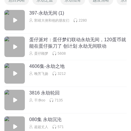
397-永劫无间 (1)
郭靖大侠和他的朋友们
2280
蛋仔派对：蛋仔梦幻联动永劫无间，120蛋币就
能在蛋仔振刀了 创计划 永劫无间联动
蛋仔顾梦
5608
4606集-永劫之地
晚芳飞扬
3212
3816 永劫轮回
干净oo
7135
080集 永劫沉沦
超超丈人
571