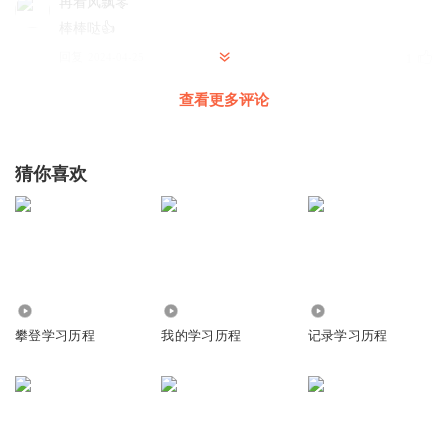
再看风飘零
棒棒哒👍
回复
2024-04-25
1
查看更多评论
海空45
回复 @
再看风飘零
:
谢谢
猜你喜欢
2727
1288
5434
攀登学习历程
我的学习历程
记录学习历程