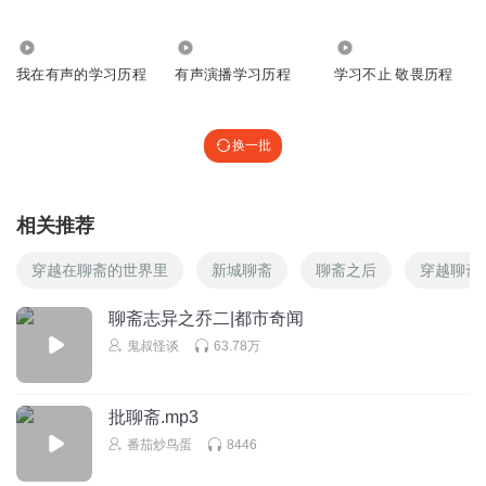
1287
1277
1641
我在有声的学习历程
有声演播学习历程
学习不止 敬畏历程
换一批
相关推荐
穿越在聊斋的世界里
新城聊斋
聊斋之后
穿越聊斋
聊斋志异之乔二|都市奇闻
鬼叔怪谈
63.78万
批聊斋.mp3
番茄炒鸟蛋
8446