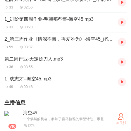
33
02:56
1_进阶第四周作业-明朝那些事-海空45.mp3
33
03:23
2_第三周作业《情深不悔，再爱难为》-海空45_缩混.mp3
59
03:37
第二周作业-天定赊刀人.mp3
36
03:55
1_戏志才--海空45.mp3
49
00:48
主播信息
海空45
一个偶然的机会，参加了喜马拉雅的攀登计划。攀登精英44期毕业；攀登进阶39期毕业。在有声的世界继续攀登。
加关注
1278