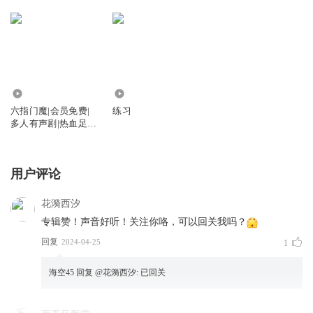
13.19万
0
六指门魔|会员免费|
练习
多人有声剧|热血足
球|都市爽文
用户评论
花漪西汐
专辑赞！声音好听！关注你咯，可以回关我吗？
回复
2024-04-25
1
海空45
回复 @
花漪西汐
:
已回关