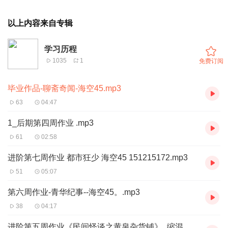
以上内容来自专辑
学习历程
1035
1
免费订阅
毕业作品-聊斋奇闻-海空45.mp3
63
04:47
1_后期第四周作业 .mp3
61
02:58
进阶第七周作业 都市狂少 海空45 151215172.mp3
51
05:07
第六周作业-青华纪事--海空45。.mp3
38
04:17
进阶第五周作业《民间怪谈之黄泉杂货铺》_缩混.mp3