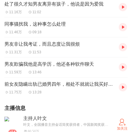
处了很久才知男友离异有孩子，他说是因为爱我
11.16万
11:02
同事骚扰我，这种事怎么处理
11.46万
09:18
男友非让我考证，而且态度让我很烦
11.31万
11:53
男友欺骗我他是高学历，他还各种软件聊天
11.59万
13:46
前女友隐瞒出轨已婚男四年，相处不就就让我买好多东西还说我不爱她
11.75万
13:28
主播信息
主持人叶文
叶文，全国播音主持金话筒奖获得者，中国新闻奖获得者。《叶文有话要说》节目主持人，女性心灵成长导师，主讲婚姻情感话题。欢迎朋友们联络我，发私信给我即可！实名信息:陈立华
加关注
80.50万