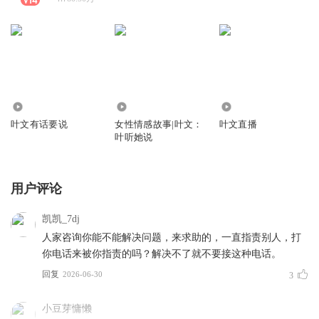
2.35亿
2088.22万
16.13万
叶文有话要说
女性情感故事|叶文：
叶文直播
叶听她说
用户评论
凯凯_7dj
人家咨询你能不能解决问题，来求助的，一直指责别人，打
你电话来被你指责的吗？解决不了就不要接这种电话。
回复
2026-06-30
3
小豆芽慵懒