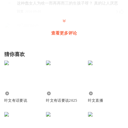
这种蠢女人为啥一而再再而三的生孩子呀？ 真的让人厌恶
回复
2024-09-08
3
1872803apgb
人家来求助，主持人一个劲给添堵。
查看更多评论
回复
2025-01-22
2
猜你喜欢
2.35亿
266.07万
16.13万
叶文有话要说
叶文有话要说2025
叶文直播