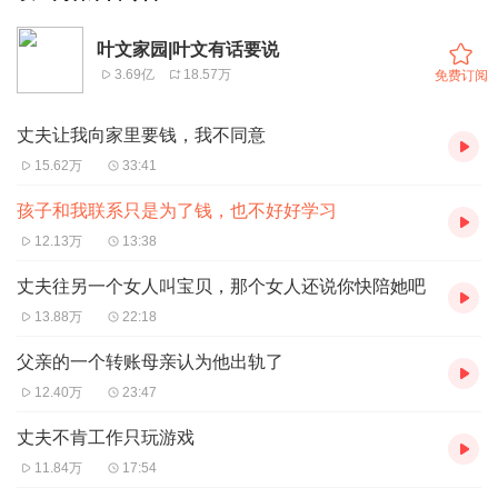
叶文家园|叶文有话要说
3.69亿
18.57万
免费订阅
丈夫让我向家里要钱，我不同意
15.62万
33:41
孩子和我联系只是为了钱，也不好好学习
12.13万
13:38
丈夫往另一个女人叫宝贝，那个女人还说你快陪她吧
13.88万
22:18
父亲的一个转账母亲认为他出轨了
12.40万
23:47
丈夫不肯工作只玩游戏
11.84万
17:54