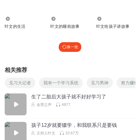
12.66万
298.66万
39.82万
叶文的生活
叶文的睡前故事
叶文给孩子讲故事
换一批
相关推荐
见习大记者
我有一个学习系统
见习男神
努力赚钱
生了二胎后大孩子就不好好学习了
金荣之声
4977
孩子12岁就要辍学，和我联系只是要钱
主持人叶文
10.67万