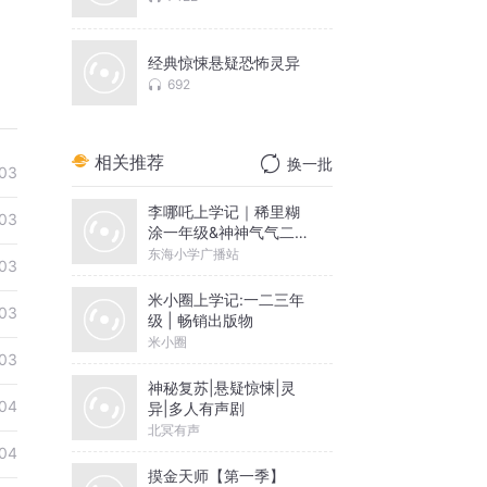
经典惊悚悬疑恐怖灵异
692
相关推荐
换一批
03
李哪吒上学记｜稀里糊
03
涂一年级&神神气气二年
级
东海小学广播站
03
米小圈上学记:一二三年
03
级 | 畅销出版物
米小圈
03
神秘复苏|悬疑惊悚|灵
04
异|多人有声剧
北冥有声
04
摸金天师【第一季】