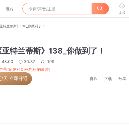
电台
上传
亚特兰蒂斯》138_你做到了！
亚特兰蒂斯》138_你做到了！
:48:00
30:37
199
兰蒂斯[硬科幻死忠粉的最爱]
元/天 立即开通
喜欢
下载
分享