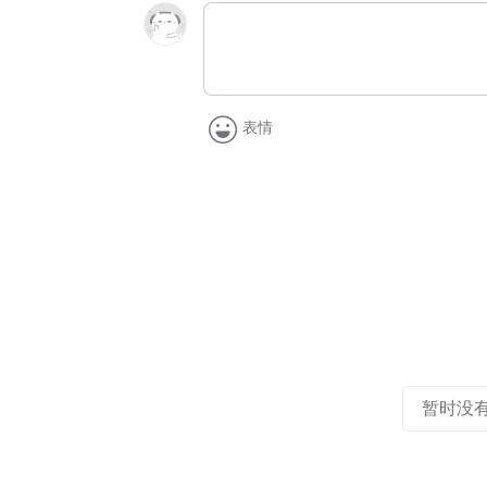
表情
暂时没