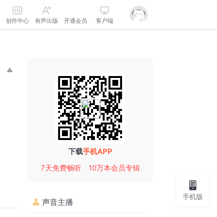
创作中心
有声出版
开通会员
客户端
下载
手机APP
7天免费畅听
10万本会员专辑
手机版
声音主播