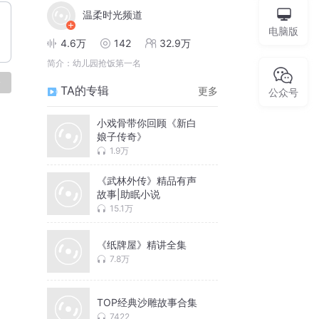
温柔时光频道
电脑版
4.6万
142
32.9万
简介：
幼儿园抢饭第一名
论
TA的专辑
更多
公众号
小戏骨带你回顾《新白
娘子传奇》
1.9万
《武林外传》精品有声
故事|助眠小说
15.1万
《纸牌屋》精讲全集
7.8万
TOP经典沙雕故事合集
7422