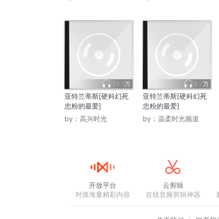
73.3万
5.7万
亚特兰蒂斯[硬科幻死
亚特兰蒂斯[硬科幻死
忠粉的最爱]
忠粉的最爱]
by：
高兴时光
by：
温柔时光频道
开放平台
云剪辑
对接海量精彩内容
在线音频剪辑神器