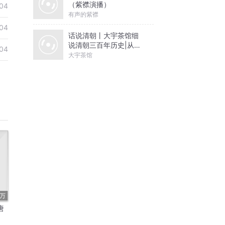
（紫襟演播）
04
有声的紫襟
04
话说清朝丨大宇茶馆细
说清朝三百年历史|从努
04
尔哈赤到末代皇帝溥仪|
大宇茶馆
康熙雍正乾隆
4万
唐