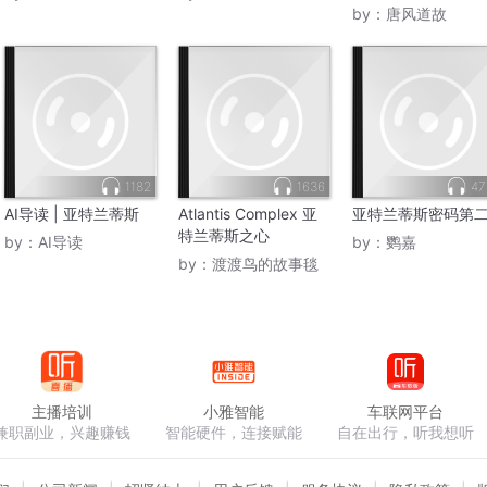
by：
唐风道故
1182
1636
47
AI导读 | 亚特兰蒂斯
Atlantis Complex 亚
亚特兰蒂斯密码第
特兰蒂斯之心
by：
AI导读
by：
鹦嘉
by：
渡渡鸟的故事毯
主播培训
小雅智能
车联网平台
兼职副业，兴趣赚钱
智能硬件，连接赋能
自在出行，听我想听