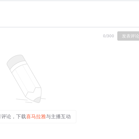
发表评
0
/
300
有评论，下载
喜马拉雅
与主播互动