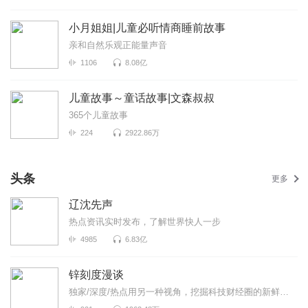
小月姐姐|儿童必听情商睡前故事
亲和自然乐观正能量声音
1106
8.08亿
儿童故事～童话故事|文森叔叔
365个儿童故事
224
2922.86万
头条
更多
辽沈先声
热点资讯实时发布，了解世界快人一步
4985
6.83亿
锌刻度漫谈
独家/深度/热点用另一种视角，挖掘科技财经圈的新鲜事！《锌刻度漫谈》是锌刻度与喜马拉雅联合出品...