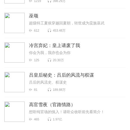
1219
398.29万
巫颂
超级特工夏侯穿越回夏朝，转世成为蛮族巫武
612
453.48万
冷宫弃妃：皇上请废了我
你会为我，我亦也会为你
125
20.30万
吕皇后秘史：吕后的风流与权谋
吕后的风流史、权谋史
81
189.88万
高官雪夜（官路情路）
想听纯官场的慎入！请听众收听前先看简介！
465
1.97亿