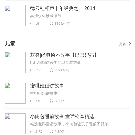
德云社相声十年经典之一 2014
高清永久珍藏系列
16
5393.44万
儿童
更多
获奖|经典绘本故事【巴巴妈妈】
巴巴妈妈讲获奖经典绘本故事
1173
2293.53万
蜜桃姐姐讲故事
蜜桃姐姐讲故事
2316
8.66亿
小肉包睡前故事 童话绘本精选
精选世界童话故事，小肉包让孩子睡前不孤单
3137
2.19亿