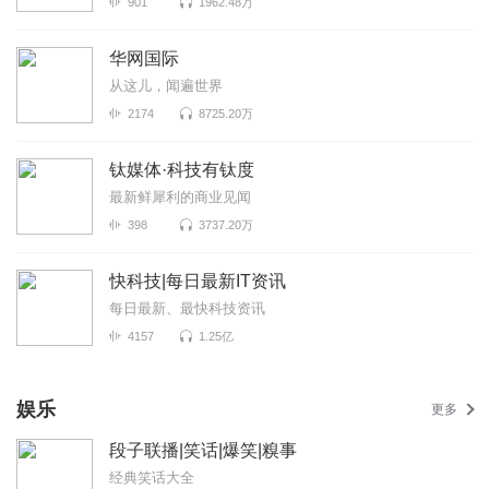
901
1962.48万
华网国际
从这儿，闻遍世界
2174
8725.20万
钛媒体·科技有钛度
最新鲜犀利的商业见闻
398
3737.20万
快科技|每日最新IT资讯
每日最新、最快科技资讯
4157
1.25亿
娱乐
更多
段子联播|笑话|爆笑|糗事
经典笑话大全