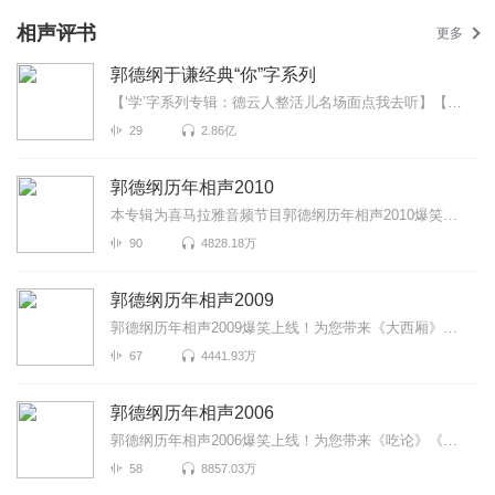
相声评书
更多
郭德纲于谦经典“你”字系列
【‘学’字系列专辑：德云人整活儿名场面点我去听】【德云“怯”字系列专辑：是谁又在充胖子点我去听...
29
2.86亿
郭德纲历年相声2010
本专辑为喜马拉雅音频节目郭德纲历年相声2010爆笑上线！为您带来《日本梆子》《似曾相识的人》《玉堂春...
90
4828.18万
郭德纲历年相声2009
郭德纲历年相声2009爆笑上线！为您带来《大西厢》《河南戏》《小吃研究》等高能相声！各种爆笑包袱等你...
67
4441.93万
郭德纲历年相声2006
郭德纲历年相声2006爆笑上线！为您带来《吃论》《大保镖》《窦公训女》等高能相声！各种爆笑包袱等你解...
58
8857.03万