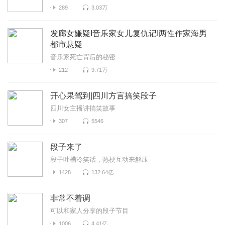
289
3.03万
发廊女嫌疑I音乐家女儿复仇记I两性作家海男
都市悬疑
音乐家死亡背后的秘密
212
9.71万
开心果驾到|四川方言搞笑段子
四川女主播讲搞笑故事
307
5546
段子来了
段子吐槽冷笑话，热梗互动来解压
1428
132.64亿
非常不着调
可以和家人分享的段子节目
1006
4.41亿