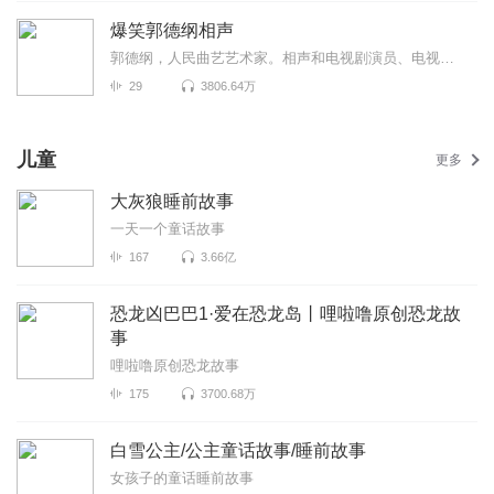
爆笑郭德纲相声
郭德纲，人民曲艺艺术家。相声和电视剧演员、电视脱口秀主持人。1973年生于天津，自幼酷爱民间艺术。8岁...
29
3806.64万
儿童
更多
大灰狼睡前故事
一天一个童话故事
167
3.66亿
恐龙凶巴巴1·爱在恐龙岛丨哩啦噜原创恐龙故
事
哩啦噜原创恐龙故事
175
3700.68万
白雪公主/公主童话故事/睡前故事
女孩子的童话睡前故事