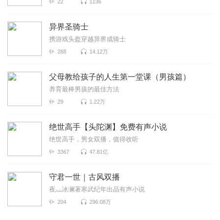
22
1136
异界圣骑士
携游戏头盔穿越异界成骑士
288
14.12万
父母教给孩子的人生第一堂课（男孩篇）
养育最棒男孩的最佳方法
29
1.22万
绝世高手【头陀渊】免费有声小说
绝世高手，男女双播，值得收听
3367
47.81亿
守君一世｜古风双播
夜灬冰澜著寒武纪年出品有声小说
204
296.08万