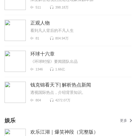
511
398.18万
正观人物
看到凡人背后的不凡人生
81
804.94万
环球十六章
《环球时报》要闻团队出品
1346
1.66亿
钱克锦看天下| 解析热点新闻
透视国际热点，介绍背景知识。
804
4272.07万
娱乐
更多
欢乐江湖｜爆笑神段（完整版）