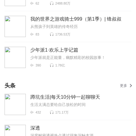
62
2488.80万
我的世界之游戏骑士999（第1季）| 锋叔叔
从熊孩子到英雄的传奇经历
83
1736.53万
少年派1·欢乐上学记篇
少年派就是正能量，幽默精彩的校园故事！
390
1.78亿
头条
更多
蹲坑生活|每天10分钟一起聊聊天
生活太满总要给自己放松的时间
432
171.17万
深透
深度解密透视热点透过现象深触本源