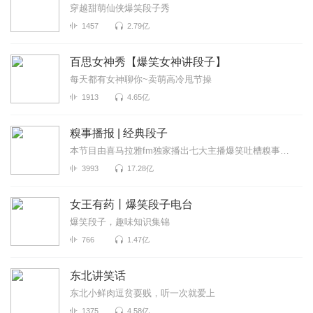
穿越甜萌仙侠爆笑段子秀
1457
2.79亿
百思女神秀【爆笑女神讲段子】
每天都有女神聊你~卖萌高冷甩节操
1913
4.65亿
糗事播报 | 经典段子
本节目由喜马拉雅fm独家播出七大主播爆笑吐槽糗事囧闻，包你开心一整天
3993
17.28亿
女王有药丨爆笑段子电台
爆笑段子，趣味知识集锦
766
1.47亿
东北讲笑话
东北小鲜肉逗贫耍贱，听一次就爱上
1375
4.58亿