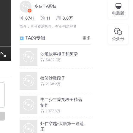
皮皮TV寡妇
电脑版
8741
11
3.8万
简介：
喜马资深听众、有圣书爱好者
TA的专辑
更多
公众号
沙雕故事棍子和阿雯
5437.2万
搞笑沙雕段子
2138.2万
中二少年爆笑段子精品
制作
1077.6万
论
虾仁穿越-大唐第一逍遥
王