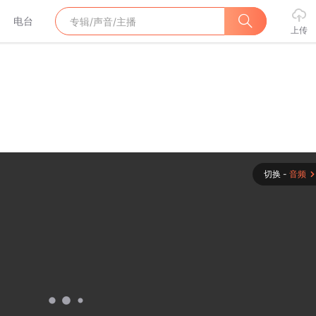
电台
上传
切换 -
音频