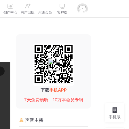
创作中心
有声出版
开通会员
客户端
下载
手机APP
7天免费畅听
10万本会员专辑
手机版
声音主播