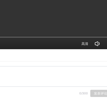
高清
发表评
0
/
300