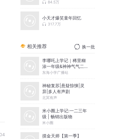
84.5万
小天才爆笑童年回忆
317.7万
相关推荐
换一批
李哪吒上学记｜稀里糊
涂一年级&神神气气二年
级
东海小学广播站
神秘复苏|悬疑惊悚|灵
异|多人有声剧
北冥有声
米小圈上学记:一二三年
级 | 畅销出版物
米小圈
04
摸金天师【第一季】