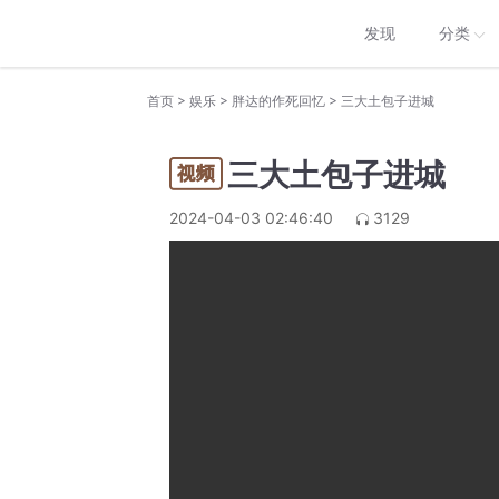
发现
分类
>
>
>
首页
娱乐
胖达的作死回忆
三大土包子进城
三大土包子进城
2024-04-03 02:46:40
3129