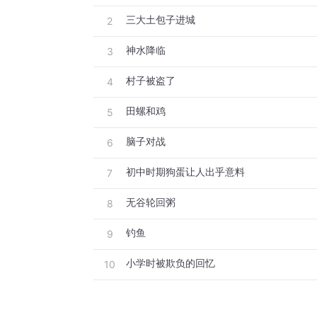
三大土包子进城
2
神水降临
3
村子被盗了
4
田螺和鸡
5
脑子对战
6
初中时期狗蛋让人出乎意料
7
无谷轮回粥
8
钓鱼
9
小学时被欺负的回忆
10