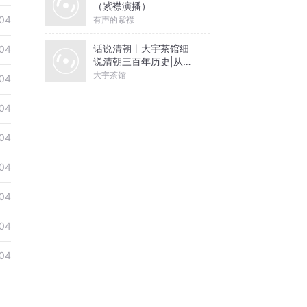
（紫襟演播）
04
有声的紫襟
话说清朝丨大宇茶馆细
04
说清朝三百年历史|从努
尔哈赤到末代皇帝溥仪|
大宇茶馆
04
康熙雍正乾隆
04
04
04
04
04
04