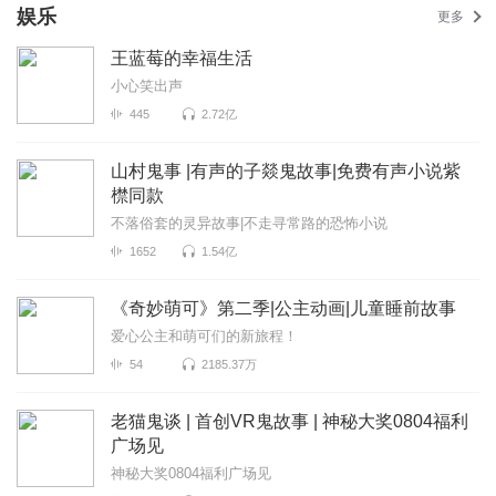
娱乐
更多
王蓝莓的幸福生活
小心笑出声
445
2.72亿
山村鬼事 |有声的子燚鬼故事|免费有声小说紫
㯲同款
不落俗套的灵异故事|不走寻常路的恐怖小说
1652
1.54亿
《奇妙萌可》第二季|公主动画|儿童睡前故事
爱心公主和萌可们的新旅程！
54
2185.37万
老猫鬼谈 | 首创VR鬼故事 | 神秘大奖0804福利
广场见
神秘大奖0804福利广场见