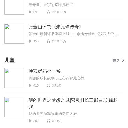
最专业、正宗的京味儿评书！
89
2150.93万
张金山评书《朱元璋传奇》
张金山最新评书重磅上线！！点击专辑名《汉武大帝刘彻传》即可收听真正统一天下的不是秦始皇竟是汉武帝...
155
2353.02万
儿童
更多
晚安妈妈小时候
有趣的成长故事，走心的育儿心得
413
3.71亿
我的世界之梦想之城|紫灵村长三部曲①|锋叔
叔
我的世界游戏故事的奇幻之旅
302
3.34亿