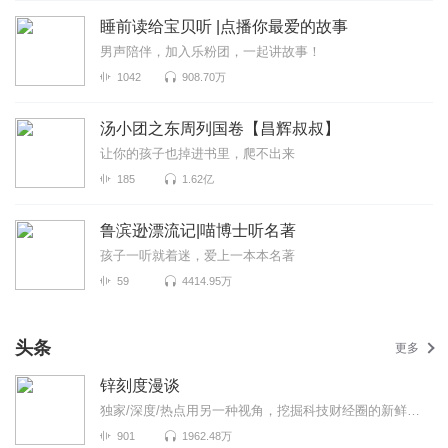
睡前读给宝贝听 |点播你最爱的故事
男声陪伴，加入乐粉团，一起讲故事！
1042
908.70万
汤小团之东周列国卷【昌辉叔叔】
让你的孩子也掉进书里，爬不出来
185
1.62亿
鲁滨逊漂流记|喵博士听名著
孩子一听就着迷，爱上一本本名著
59
4414.95万
头条
更多
锌刻度漫谈
独家/深度/热点用另一种视角，挖掘科技财经圈的新鲜事！《锌刻度漫谈》是锌刻度与喜马拉雅联合出品...
901
1962.48万