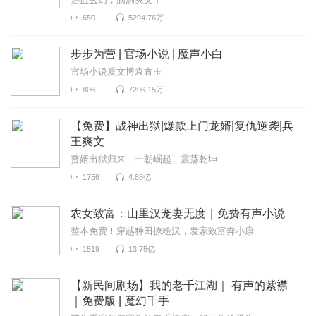
650
5294.76万
步步为营 | 官场小说 | 魔声小白
官场小说夏文博袁青玉
806
7206.15万
【免费】战神出狱|爆款上门龙婿|复仇逆袭|兵
王爽文
赘婿出狱归来，一朝崛起，震荡乾坤
1756
4.88亿
农女致富：山里汉宠妻无度｜免费有声小说
整本免费！穿越种田撩糙汉，发家致富奔小康
1519
13.75亿
【新民间剧场】我的老千江湖｜ 有声的紫襟
｜免费版 | 魔幻千手