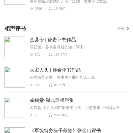
带你看遍尔虞我诈的老千江湖，警示你珍爱生
2346
13.78亿
相声评书
更多
金县令 | 孙岩评书作品
明朝第一县令最悬疑的短打评书
101
167.17万
大案人头 | 孙岩评书作品
评书版九头案，故事离奇曲折扣人心弦
245
81.85万
孟鹤堂·周九良相声集
孟鹤堂·周九良相声集爆笑上线！为您带来《歪唱太平歌词》《铃铛谱》《大保镖》等高能相声！各种爆笑包...
25
2828.88万
《军统特务头子戴笠》张金山评书