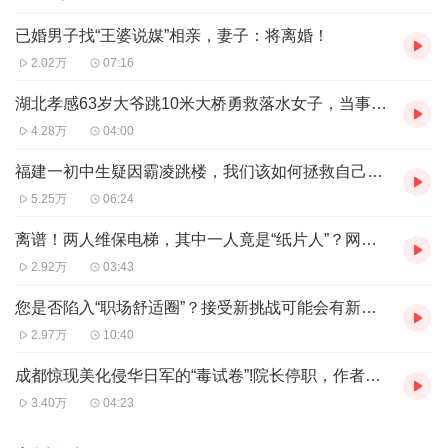
已婚男子找“王婆说媒”相亲，妻子：将离婚！
2.02万
07:16
湖北孝感63岁大爷跳10米大桥勇救落水女子，当事人：当时只想着救人！
4.28万
04:00
福建一初中生疑因霸凌跳楼，我们该如何拯救自己的孩子？
5.25万
06:24
离谱！两人维保电梯，其中一人竟是“纸片人”？网友：弄虚作假要严查
2.92万
03:43
您是否陷入“职场舒适圈”？接受新挑战可能会有新机遇
2.97万
10:40
成都惊现美化侵华日军的“毒试卷”!院长停职，作者免职，网友期待更多结果！
3.40万
04:23