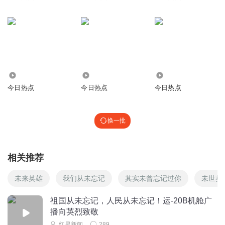
缅怀革命先烈，民族最朴素的感情
回复
2024-04-04
6
吉祥要风
回复 @
书色声香_KKB
:
是的
amteyata
125.10万
171
1.43万
缅怀革命先烈，民族最朴素的感情
今日热点
今日热点
今日热点
回复
2024-04-05
6
吉祥要风
回复 @
amteyata
:
是呀
换一批
一只愛耶啵的蝸牛
相关推荐
說起先烈，最近看了一部電視劇《追風者》，真的很好看！
看完眼眶濕潤，很感動～
未来英雄
我们从未忘记
其实未曾忘记过你
未世英
回复
2024-04-10
5
祖国从未忘记，人民从未忘记！运-20B机舱广
吉祥要风
回复 @
一只愛耶啵的蝸牛
:
是呀
播向英烈致敬
红星新闻
289