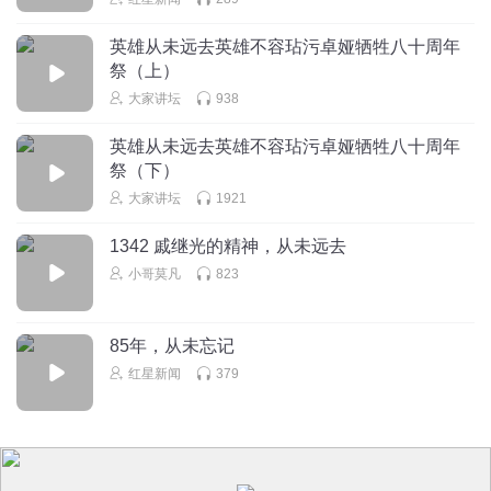
霄阳风
英雄从未远去英雄不容玷污卓娅牺牲八十周年
英雄从未走远，人民从未忘记
祭（上）
回复
2024-04-04
4
大家讲坛
938
吉祥要风
回复 @
霄阳风
:
英雄从未远去英雄不容玷污卓娅牺牲八十周年
祭（下）
大家讲坛
1921
2了有点
那年不下雨了人们都会感到奇怪
1342 戚继光的精神，从未远去
回复
2024-04-11
3
小哥莫凡
823
吉祥要风
回复 @
2了有点
:
感谢您的评论
85年，从未忘记
红星新闻
379
银河领主_
张自忠路上一站北新桥，下一站东四，我在北新桥待了两年
回复
2024-08-06
4