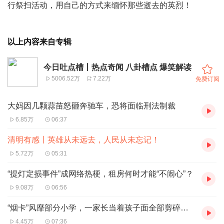
行祭扫活动，用自己的方式来缅怀那些逝去的英烈！
以上内容来自专辑
今日吐点槽丨热点奇闻 八卦槽点 爆笑解读
5006.52万
7.22万
免费订阅
大妈因几颗蒜苗怒砸奔驰车，恐将面临刑法制裁
6.85万
06:37
清明有感丨英雄从未远去，人民从未忘记！
5.72万
05:31
“提灯定损事件”成网络热梗，租房何时才能“不闹心”？
9.08万
06:56
“烟卡”风靡部分小学，一家长当着孩子面全部剪碎，便是“天下太平”了吗？
4.45万
07:36