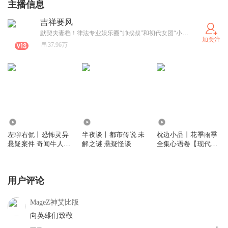
主播信息
吉祥要风
默契夫妻档！律法专业娱乐圈“帅叔叔”和初代女团“小阿姨”的奇妙组合！ 《家有儿女》主题曲演唱者。
加关注
37.96万
2717.59万
24.19万
2009
左聊右侃丨恐怖灵异
半夜谈丨都市传说 未
枕边小品丨花季雨季
悬疑案件 奇闻牛人
解之谜 悬疑怪谈
全集心语卷【现代散
娱乐八卦
文】
用户评论
MageZ神艾比版
向英雄们致敬