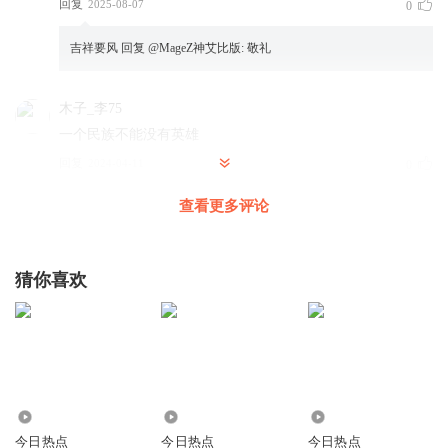
回复
2025-08-07
0
吉祥要风
回复 @
MageZ神艾比版
:
敬礼
木子_李75
一个民族不能没有英雄
回复
2024-04-11
0
查看更多评论
吉祥要风
回复 @
木子_李75
:
是的
唯重义耳
猜你喜欢
缅怀先人，缅怀先烈，初心不变👍
回复
2024-04-04
8
吉祥要风
回复 @
唯重义耳
:
🙏🏻🙏🏻🙏🏻
263
6860
1.41万
书色声香_KKB
今日热点
今日热点
今日热点