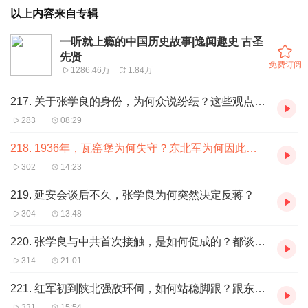
以上内容来自专辑
一听就上瘾的中国历史故事|逸闻趣史 古圣
先贤
免费订阅
1286.46万
1.84万
217. 关于张学良的身份，为何众说纷纭？这些观点从何而来？
283
08:29
218. 1936年，瓦窑堡为何失守？东北军为何因此对红军颇为不满？
302
14:23
219. 延安会谈后不久，张学良为何突然决定反蒋？
304
13:48
220. 张学良与中共首次接触，是如何促成的？都谈了哪些事情？
314
21:01
221. 红军初到陕北强敌环伺，如何站稳脚跟？跟东北军怎么建立联系的？
331
15:54