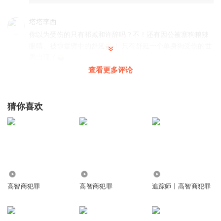
塔塔李西
你以为受伤的只有祁臧和许辞吗？不！还有因公被塞狗粮辣
眼睛、被惊雷劈中的舒延
！ 只有舒延一个单身狗受伤的世
界出现了
。
查看更多评论
回复
2024-04-07
14
HoldenSOL
回复 @
塔塔李西
:
哈哈哈哈哈哈 好猪！好白菜！
猜你喜欢
Allan007007
刚抢救回来的人能说这么多话啊，还有条不紊气都不喘一
口，真实吗？
回复
2024-04-23
11
11.12万
1.73万
4.08万
高智商犯罪
高智商犯罪
追踪师丨高智商犯罪
豌豆KOI
回复 @
Allan007007
:
是啊，我也刚评论了，这部剧配音不
咋滴，倒是旁白非要棒！