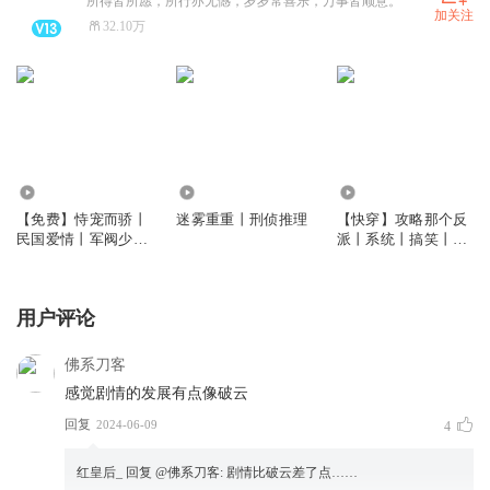
所得皆所愿，所行亦无憾，岁岁常喜乐，万事皆顺意。
加关注
32.10万
6.27万
2051.12万
419.91万
【免费】恃宠而骄丨
迷雾重重丨刑侦推理
【快穿】攻略那个反
民国爱情丨军阀少校
派丨系统丨搞笑丨精
＆新派小姐丨甜宠|多
品多人有声剧
人有声剧
用户评论
佛系刀客
感觉剧情的发展有点像破云
回复
2024-06-09
4
红皇后_
回复 @
佛系刀客
:
剧情比破云差了点……