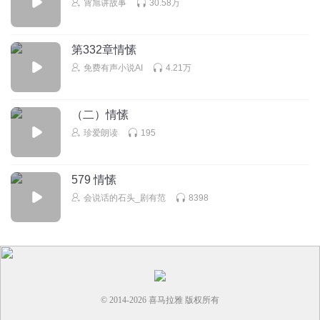
霄旭讲故事
30.58万
爆米花Soundplay
回复 @
小然_ik
:
传错了……稍后改
第332章情愫
免费有声小说AI
4.21万
WDanyi
话说那个阿达的武器不是都被收起来了？！
回复
2025-07-18
3
（二）情愫
珍爱朗读
195
liang家凤
回复 @
WDanyi
:
他好像是趁许出神的时候抢了刀
579 情愫
Wonderful7791
会说话的石头_剧有范
8398
难道没有围追堵截山鹰的桥段吗……就这么让坏蛋跑掉啦？
回复
2025-02-25
3
站在钟塔上表白
们世界名著粉无处不在ky还要踩人一脚也是招笑
© 2014-
2026
喜马拉雅 版权所有
回复
2025-01-22
3