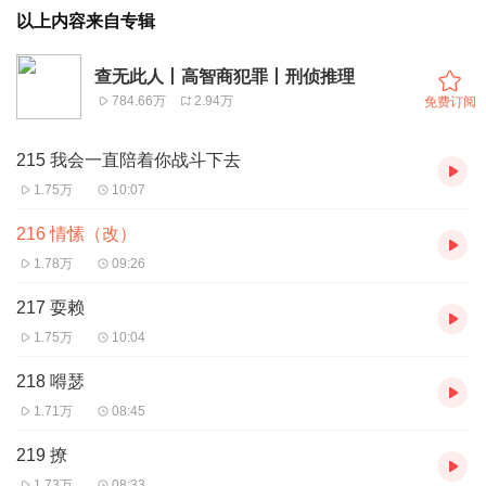
以上内容来自专辑
查无此人丨高智商犯罪丨刑侦推理
784.66万
2.94万
免费订阅
215 我会一直陪着你战斗下去
1.75万
10:07
216 情愫（改）
1.78万
09:26
217 耍赖
1.75万
10:04
218 嘚瑟
1.71万
08:45
219 撩
1.73万
08:33