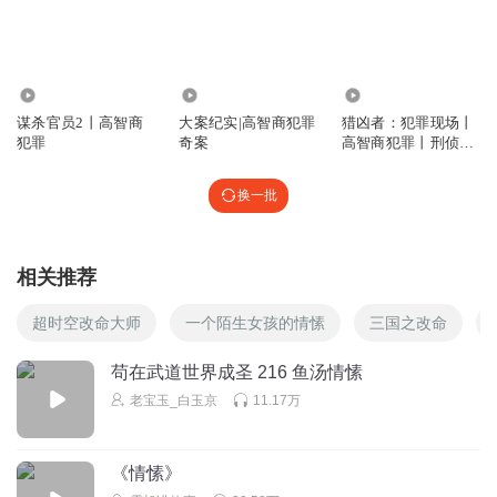
小白又吃撑了
听许的声音应该只是感冒
根本没有说的那么严重
回复
9825
5676.15万
301.11万
2024-05-06
6
谋杀官员2丨高智商
大案纪实|高智商犯罪
猎凶者：犯罪现场丨
犯罪
奇案
高智商犯罪丨刑侦丨
塔塔李西
悬疑
舒延怎么说话的呢，许辞确实是颗好白菜，但我们祁队也是
换一批
一头好猪啊！好猪拱好白菜，绝配锁死🔒！
回复
2024-04-07
5
相关推荐
豌豆KOI
许辞这时候的配音可要差评了，刚抢救过来，说话语气声音
超时空改命大师
一个陌生女孩的情愫
三国之改命
怎能跟平常一样，不是应该很虚弱吗！
苟在武道世界成圣 216 鱼汤情愫
回复
2024-07-21
4
老宝玉_白玉京
11.17万
小然_ik
这是218，216没了？
《情愫》
回复
2024-04-07
4