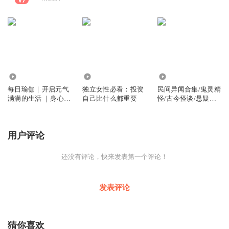
4650
2554
34.87万
每日瑜伽｜开启元气
独立女性必看：投资
民间异闻合集/鬼灵精
满满的生活 ｜身心平
自己比什么都重要
怪/古今怪谈/悬疑惊
衡
悚
用户评论
还没有评论，快来发表第一个评论！
发表评论
猜你喜欢