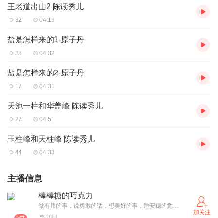
王老道出山2 陈读秀儿
32
04:15
盐是怎样来的1-原子丹
33
04:32
盐是怎样来的2-原子丹
17
04:31
天池一柱和华盖峰 陈读秀儿
27
04:51
玉柱峰和天柱峰 陈读秀儿
44
04:33
主播信息
棒棒糖的巧克力
做有用的事，说勇敢的话，想美好的事，睡安稳的觉。 我读，你听，用内心的声音温暖你，把时间放在进步上，去做更好的自己！
加关注
2084