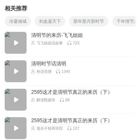
相关推荐
冷凝倾城
剑血凝天下
那年那月那时节
千年情节之
清明节的来历-飞飞姐姐
飞飞姐姐说故事
723
清明时节话清明
秋语荷塘
1345
2595这才是清明节真正的来历（下）
解读甄嬛传
98
2595这才是清明节真正的来历（下）
鬼谷子财商学院
127