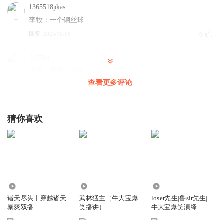
1365518pkas
李牧：一个钢丝球
回复
2025-10-08
0
杂技团
小僧，贫僧，老僧
查看更多评论
回复
2024-06-02
0
鐵軍龘龘
猜你喜欢
回复
2024-04-09
0
潘驴邓小闲1988
整他
回复
6762.47万
4293.24万
74.04万
2024-04-14
0
诸天尽头丨穿越诸天
武林猛主（牛大宝爆
loser先生|鲁sir先生|
暴爽双播
笑播讲）
牛大宝爆笑演绎