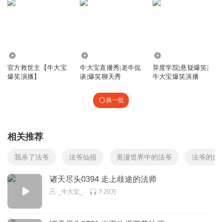
1.75亿
1.35万
100.49万
官方救世主【牛大宝
牛大宝直播秀|老牛侃
异度学院|悬疑爆笑|
爆笑演播】
谈|爆笑聊天秀
牛大宝爆笑演播
换一批
相关推荐
我杀了法爷
法爷仙祖
美漫世界中的法爷
法爷的自
诸天尽头0394 走上歧途的法师
_牛大宝_
7.20万