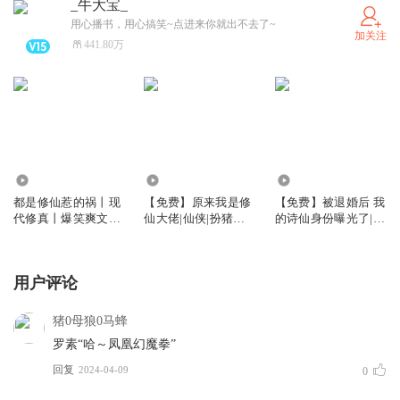
_牛大宝_
用心播书，用心搞笑~点进来你就出不去了~
加关注
441.80万
989.67万
186.83万
234.88万
都是修仙惹的祸丨现
【免费】原来我是修
【免费】被退婚后 我
代修真丨爆笑爽文丨
仙大佬|仙侠|扮猪吃
的诗仙身份曝光了|逍
多人有声剧
虎|多人有声剧
遥小贵婿|穿越架空逆
袭
用户评论
猪0母狼0马蜂
罗素“哈～凤凰幻魔拳”
回复
2024-04-09
0