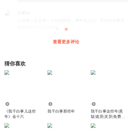
小草AI
小月亮一定会是一个好姐姐的，脾气这么好。不过也得看双
胞胎皮到什么程度吧
回复
2024-04-09
8
查看更多评论
馋猫文文
二雷子还有十天
猜你喜欢
回复
2024-04-09
8
铁三角的小曼
二雷子还有十天的命，陈叔算的真准
回复
2024-04-09
7
1.86万
3.53万
6833
奋斗的三只熊
《我干白事儿这些
我干白事那些年
我干白事这些年|悬
年》金十六
疑|诡异|灵异|免费畅
听林染的故事
听
回复
2024-04-09
4