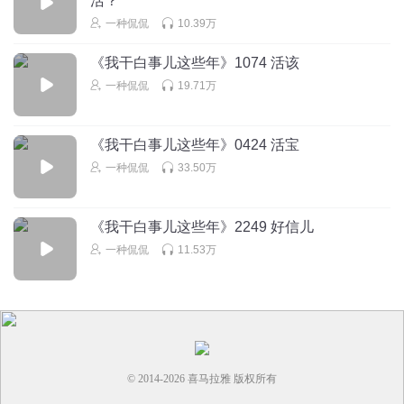
活？
怎么感觉出了主角，所有人都过得不好
一种侃侃
10.39万
回复
2024-08-02
5
《我干白事儿这些年》1074 活该
一种侃侃
19.71万
《我干白事儿这些年》0424 活宝
一种侃侃
33.50万
《我干白事儿这些年》2249 好信儿
一种侃侃
11.53万
© 2014-
2026
喜马拉雅 版权所有