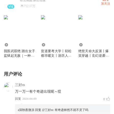
听出画面.讲出情感.
加关注
712.17万
512.59万
2335.59万
1258.95万
我医武双绝 踏出女子
贫道要考大学丨轻松
绝世天命大反派丨爆
监狱起无敌｜一种侃
都市暖文丨游历人间
笑穿越丨玄幻逆袭丨
侃作品｜都市异能｜
｜一种侃侃作品｜
反派主角丨一种侃侃
爆笑爽文｜多人有声
VIP免费
作品丨多人有声剧
剧
用户评论
三好m
万一万一有个奇迹出现呢～哎
回复
2024-04-09
8
a深秋夜微凉
回复 @
三好m
:
有奇迹林然不就不灵了吗