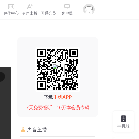
创作中心
有声出版
开通会员
客户端
下载
手机APP
7天免费畅听
10万本会员专辑
手机版
声音主播