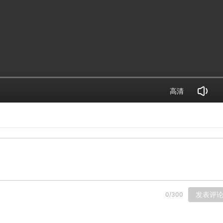
高清
发表评
0
/
300