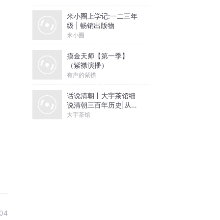
米小圈上学记:一二三年
级 | 畅销出版物
米小圈
摸金天师【第一季】
（紫襟演播）
有声的紫襟
话说清朝丨大宇茶馆细
说清朝三百年历史|从努
尔哈赤到末代皇帝溥仪|
大宇茶馆
康熙雍正乾隆
04