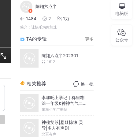
陈翔六点半
电脑版
1484
2
1万
简介：
让快乐为你加速
TA的专辑
更多
公众号
陈翔六点半202301
1612
相关推荐
换一批
李哪吒上学记｜稀里糊
涂一年级&神神气气二年
级
东海小学广播站
论
神秘复苏|悬疑惊悚|灵
异|多人有声剧
北冥有声