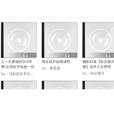
3781
368
5
人一生要做的202件
现在就开始阅读吧
槐影归途【轻步微
事|从现在开始趁一切
播】追求人生梦想
by：
紫霜凝
都还来得及|体验该体
by：
轻步微月
by：
演权辟谷养生导师
验的
5414
1.3万
1.