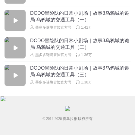
阳光板一点都不可怕了。还是喜欢之前的。
DODO冒险队的日常小剧场｜故事3乌鸦城的诡
回复
2024-09-21
6
局 乌鸦城的交通工具（一）
墨多多谜境冒险官方号
1.42万
枫眠_fm
回复 @
蛋仔派对云宝_酷酷
:
对啊，更刺激
DODO冒险队的日常小剧场｜故事3乌鸦城的诡
一个学玍
局 乌鸦城的交通工具（二）
那乌鸦的叫声……真魔性
墨多多谜境冒险官方号
1.36万
回复
2025-05-03
6
DODO冒险队的日常小剧场｜故事3乌鸦城的诡
局 乌鸦城的交通工具（三）
枫眠_fm
墨多多谜境冒险官方号
1.38万
加油！加油！我我刚好今天把乌鸦城的诡局看完了
回复
2024-04-11
6
羽然薇涧
回复 @
枫眠_fm
:
我早看完所有册了
© 2014-
2026
喜马拉雅 版权所有
彩虹糖和鼻鼻象
我想听那个恶魔医务室的，不知道是不是叫这个名字