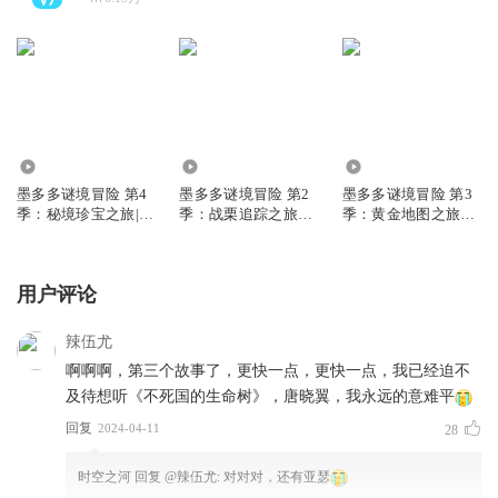
254.09万
580.69万
405.08万
墨多多谜境冒险 第4
墨多多谜境冒险 第2
墨多多谜境冒险 第3
季：秘境珍宝之旅|侦
季：战栗追踪之旅｜
季：黄金地图之旅｜
探推理故事|畅销书
侦探推理故事｜畅销
侦探推理故事｜畅销
书
书
用户评论
辣伍尤
啊啊啊，第三个故事了，更快一点，更快一点，我已经迫不
及待想听《不死国的生命树》，唐晓翼，我永远的意难平
回复
2024-04-11
28
时空之河
回复 @
辣伍尤
:
对对对，还有亚瑟