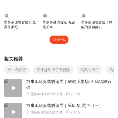
暖暖芝麻酱面
1078
274
1.43万
还有人玩蛋仔吗？
墨多多谜境冒险20黑
墨多多谜境冒险 奇迹
墨多多谜境冒险丨神
雾侏罗纪
通天塔
秘的金丝嫁衣
回复
2024-06-10
10
换一批
用户2657722475805317
回复 @
暖暖芝麻酱面
:
我零氪金，你不嫌弃
吧？
相关推荐
我有恋恩癖MUA
呜呜呜我们数学老师说看查理九世没用不让看了呜呜呜查理
火中乌鸦行
我穿越后成了乌鸦嘴
乌鸦的天空
乌鸦
九世明明这么好看
故事3:乌鸦城的诡局｜解谜小剧场14 乌鸦城石
回复
2024-09-24
4
碑
墨多多谜境冒险官方号
2.37万
用户2657722475805317
回复 @
我有恋恩癖MUA
:
就是就是还把那个
书给撕了
故事3:乌鸦城的诡局｜第63集 尾声（一）
墨多多谜境冒险官方号
2.12万
蛋仔派对云宝_酷酷