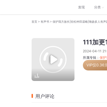
发现
分类
>
>
首页
有声书
保护我方族长|轻松种田谋略|嗨扬多人有声
111加
2024-04-11 21
所属专辑：
保护
VIP仅
0.36
用户评论