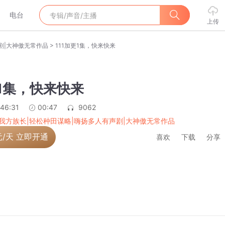
电台
上传
>
剧|大神傲无常作品
111加更1集，快来快来
更1集，快来快来
:46:31
00:47
9062
我方族长|轻松种田谋略|嗨扬多人有声剧|大神傲无常作品
元/天 立即开通
喜欢
下载
分享