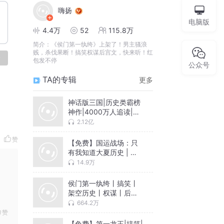
嗨扬
电脑版
4.4万
52
115.8万
简介：
《侯门第一纨绔》上架了！男主骚浪
贱，杀伐果断！搞笑权谋后宫文，快来听！红
论
包发不停
公众号
TA的专辑
更多
神话版三国|历史类霸榜
神作|4000万人追读|嗨
扬领衔有声剧
2.12亿
赞
【免费】国运战场：只
有我知道大夏历史 | 召
唤流 | 脑洞 | 多人有声
14.9万
剧
侯门第一纨绔丨搞笑丨
架空历史丨权谋丨后宫
丨嗨扬演播丨多人有声
664.2万
剧
赞
【免费】第一龙王|搞笑|