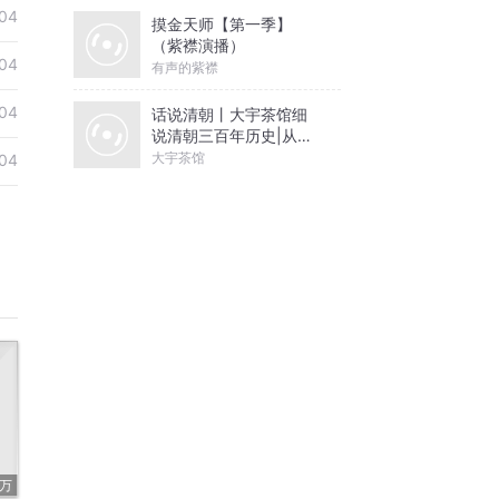
04
摸金天师【第一季】
（紫襟演播）
04
有声的紫襟
04
话说清朝丨大宇茶馆细
说清朝三百年历史|从努
尔哈赤到末代皇帝溥仪|
大宇茶馆
04
康熙雍正乾隆
8万