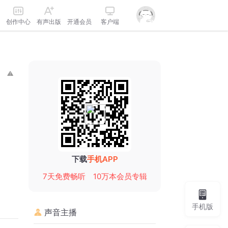
创作中心
有声出版
开通会员
客户端
下载
手机APP
7天免费畅听
10万本会员专辑
手机版
声音主播