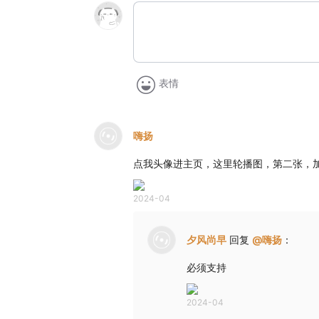
表情
嗨扬
点我头像进主页，这里轮播图，第二张，
2024-04
夕风尚早
回复
@
嗨扬
：
必须支持
2024-04