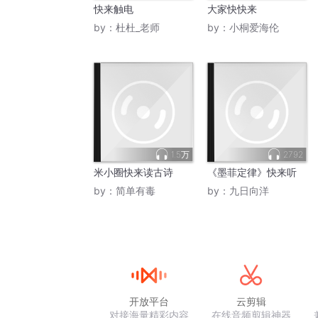
快来触电
大家快快来
by：
杜杜_老师
by：
小桐爱海伦
1.5万
2792
米小圈快来读古诗
《墨菲定律》快来听
by：
简单有毒
by：
九日向洋
开放平台
云剪辑
对接海量精彩内容
在线音频剪辑神器