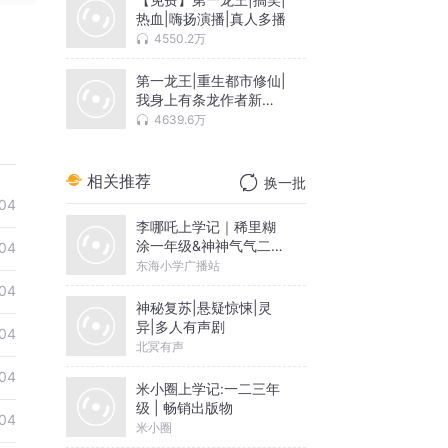
热血|嗨扬演播|真人多播
4550.2万
第一龙王|重生都市修仙|
我身上有条龙作者新书
热血杀伐果断|嗨扬领衔
4639.6万
多人有声剧
相关推荐
换一批
04
李哪吒上学记｜稀里糊
涂一年级&神神气气二年
04
级
东海小学广播站
04
神秘复苏|悬疑惊悚|灵
异|多人有声剧
04
北冥有声
04
米小圈上学记:一二三年
级 | 畅销出版物
04
米小圈