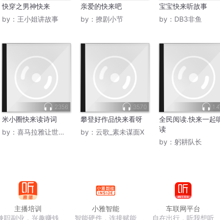
快穿之男神快来
亲爱的快来吧
宝宝快来听故事
by：
王小姐讲故事
by：
撩剧小节
by：
DB3非鱼
2356
3570
1.
米小圈快来读诗词
攀登好作品快来看呀
全民阅读.快来一起
读
by：
喜马拉雅让世界更美好
by：
云歌_素未谋面X
by：
躬耕队长
主播培训
小雅智能
车联网平台
兼职副业，兴趣赚钱
智能硬件，连接赋能
自在出行，听我想听