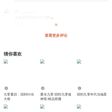
24___________
未来你莹莹姐高不可攀
回复
2024-04-15
9
查看更多评论
疯狂猫mao
回复 @
24___________
:
书友？
_阡陌晨光_
猜你喜欢
唯一女生虽然会被贴标签，但也因此不断有好奇的男生来送
上相关的八卦消息，嘿嘿！
回复
2024-04-13
8
巴黎小星星_
4.16万
654.39万
8007
漂亮的女学霸，那么快就在学校出名了
九零重启：回到90当
重生九零/回到九零做
回到九零年代当福星
回复
2024-04-13
7
大佬
神医/精品双播
1381403cdcu