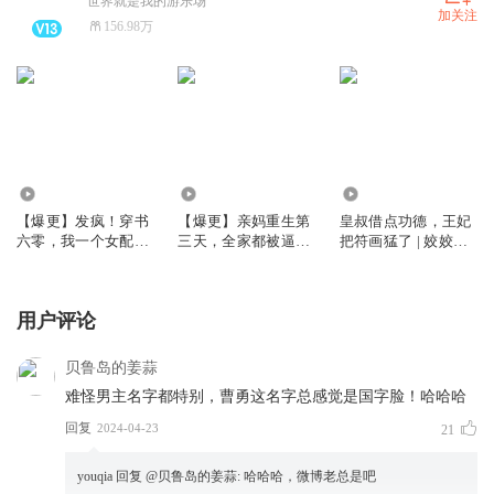
世界就是我的游乐场
加关注
156.98万
751.19万
6971.68万
1.81亿
【爆更】发疯！穿书
【爆更】亲妈重生第
皇叔借点功德，王妃
六零，我一个女配坏
三天，全家都被逼疯
把符画猛了 | 姣姣兮
一点怎么了｜姣姣兮
了丨姣姣兮家长里短
玄学爆款爽文 | 爆更
年代发癫文学｜大爽
丨打脸虐渣丨大女主
版 | 多人有声剧
文
用户评论
贝鲁岛的姜蒜
难怪男主名字都特别，曹勇这名字总感觉是国字脸！哈哈哈
回复
2024-04-23
21
youqia
回复 @
贝鲁岛的姜蒜
:
哈哈哈，微博老总是吧