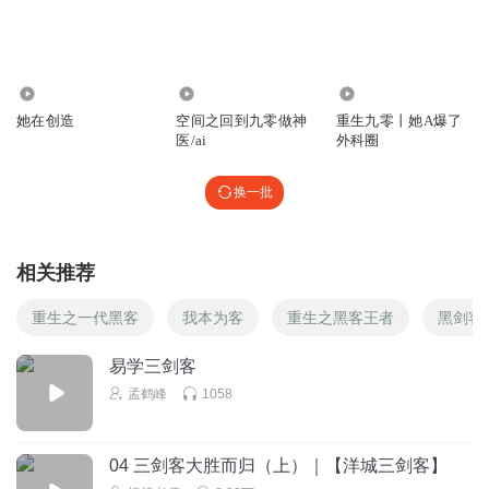
感觉渐入佳境了，前面差点弃剧，还好坚持住了
回复
2024-06-06
7
821
917.37万
491
零点五ldw
她在创造
空间之回到九零做神
重生九零丨她A爆了
男主名字真的不男主
医/ai
外科圈
回复
2024-05-05
7
换一批
妮小样yy
回复 @
零点五ldw
:
作者还算是有点务实
姣总今天想我了莓
相关推荐
曹帅哥
高帅啊
应该也挺富的吧！
重生之一代黑客
我本为客
重生之黑客王者
黑剑客
回复
2024-04-17
5
易学三剑客
落一城烟雨
回复 @
姣总今天想我了莓
:
富，96年，30来岁，独住四
孟鹤峰
1058
室2厅产权房
04 三剑客大胜而归（上）｜【洋城三剑客】
吃瓜小说迷