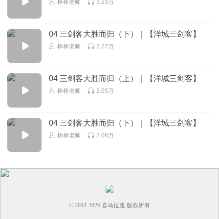
棒棒老师
3.23万
对现实生活不满意，所以喜欢重生小说
回复
2024-04-28
5
04 三剑客大胜而归（下）｜【洋城三剑客】
小仙女不想上班
棒棒老师
3.27万
96年那个年代有手机吗？
回复
2025-05-27
3
04 三剑客大胜而归（上）｜【洋城三剑客】
1387566cmqt
回复 @
小仙女不想上班
:
我一直想问这个问题，我98年
棒棒老师
2.05万
上大学，班里有一个同学拿二哥大，大伙都抢着借
04 三剑客大胜而归（下）｜【洋城三剑客】
姣总今天想我了莓
棒棒老师
2.06万
漂亮的女学霸
回复
2024-04-17
4
© 2014-
2026
喜马拉雅 版权所有