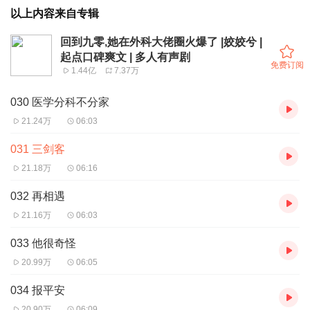
以上内容来自专辑
回到九零,她在外科大佬圈火爆了 |姣姣兮 |
起点口碑爽文 | 多人有声剧
免费订阅
1.44亿
7.37万
030 医学分科不分家
21.24万
06:03
031 三剑客
21.18万
06:16
032 再相遇
21.16万
06:03
033 他很奇怪
20.99万
06:05
034 报平安
20.90万
06:09