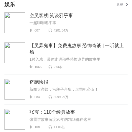
娱乐
更多
空灵客栈|笑谈邪乎事
一起聊聊邪乎事
607
4201.34万
【灵异鬼事】免费鬼故事 恐怖奇谈 | 一听就上
瘾
1秒入戏，带你走进那些恐怖诡异的故事里
1066
2.56亿
奇葩快报
新闻大杂烩，污段子合集，老司机必听！
684
3599.29万
张震：110个经典故事
张震讲故事沉淀20年的精华都在这里
108
11.06亿