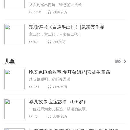
从头到尾不挖坑，请您鉴证成长
1632
7460.76万
现场评书《白眉毛出世》|武宗亮作品
富二代，官二代，不如侠二代！
80
219.90万
儿童
更多
晚安兔睡前故事|兔耳朵姐姐|安徒生童话
越听越聪明，多听多温暖
751
7125.60万
婴儿故事 宝宝故事（0-6岁）
一位老师为女儿精选、精读的故事。
73
3686.95万