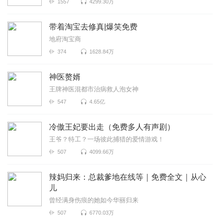
1557
4299.30万
带着淘宝去修真|爆笑免费
地府淘宝商
374
1628.84万
神医赘婿
王牌神医混都市治病救人泡女神
547
4.65亿
冷傲王妃要出走（免费多人有声剧）
王爷？特工？一场彼此捕猎的爱情游戏！
507
4099.66万
辣妈归来：总裁爹地在线等｜免费全文｜从心
儿
曾经满身伤痕的她如今华丽归来
507
6770.03万