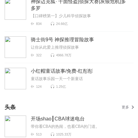
神探迈克狐· 千面怪盗|侦探大赛|灰狼危机|多
多罗
【口碑榜第一】少儿科学侦探故事
834
24.66亿
骑士街9号 神探推理冒险故事
让你从此爱上推理侦探故事
322
4966.78万
小红帽童话故事/免费-红彤彤
童话故事乐园一天一个新童话
124
1.25亿
头条
更多
开场shao┃CBA球迷电台
带你看CBA的热闹，也看CBA的门道。
513
1025.33万