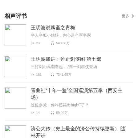
相声评书
更多
王玥波说聊斋之青梅
半人半狐小姑娘，内心是个军事家
23
540.60万
王玥波播讲：雍正剑侠图·第七部
三打剑山高潮迭起，7年一剑群侠登场
161
7341.65万
青曲社“十年一鉴”全国巡演第五季（西安主
场）
这位乡党，你咋还笑出highC了？
14
59.02万
济公大传（史上最全的济公传持续更新）|达
林开讲