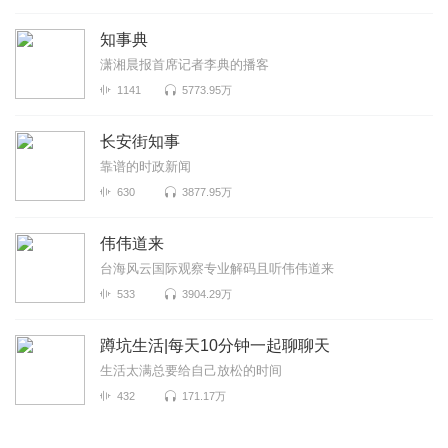
知事典
潇湘晨报首席记者李典的播客
1141
5773.95万
长安街知事
靠谱的时政新闻
630
3877.95万
伟伟道来
台海风云国际观察专业解码且听伟伟道来
533
3904.29万
蹲坑生活|每天10分钟一起聊聊天
生活太满总要给自己放松的时间
432
171.17万