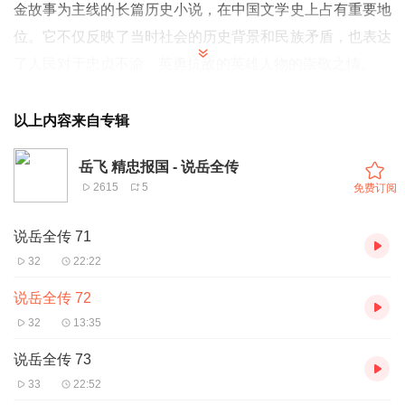
金故事为主线的长篇历史小说，在中国文学史上占有重要地
位。它不仅反映了当时社会的历史背景和民族矛盾，也表达
了人民对于忠贞不渝、英勇抗敌的英雄人物的崇敬之情。
作者简介：
关于作者的具体生平信息较为有限，但可以确定的是，
以上内容来自专辑
作品是由清代的钱彩进行编次，后来金丰对作品进行了增
岳飞 精忠报国 - 说岳全传
订。他们综合了历代说岳题材的作品，并在此基础上进行了
2615
5
免费订阅
加工改造，使得内容更加完整和精彩。
创作背景：
说岳全传 71
《说岳全传》的创作背景与南宋时期的历史密切相关。
32
22:22
在南宋时期，金兵南侵，国家危亡，民族矛盾异常尖锐。
说岳全传 72
《说岳全传》通过描绘岳飞等人的抗金事迹，反映了当时人
32
13:35
民对于恢复国土、驱逐外敌的强烈愿望。同时，它也融合了
说岳全传 73
历代关于岳飞的故事和传说，成为一部集大成的作品。
33
22:52
主要人物：