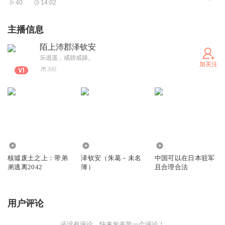
40
14:02
为经典之作。它不仅丰富了中国古典小说的艺术宝库，也对
后世的文学创作产生了深远的影响。
主播信息
综上所述，《说岳全传》不仅是对岳飞英雄事迹的文学
陌上沛郡泽钦安
再现，也是对那个时代英雄主义的颂扬，通过钱彩和金丰的
乐逍遥，戒骄戒躁。
加关注
文笔，读者可以窥见宋代的历史风云和民族英雄的光辉形
300
象。
8590
527
658
核墟废土之上：带弟
泽钦安（朱葛－未名
中国可以在日本驻军
弟逃离2042
簿）
且合理合法
用户评论
还没有评论，快来发表第一个评论！