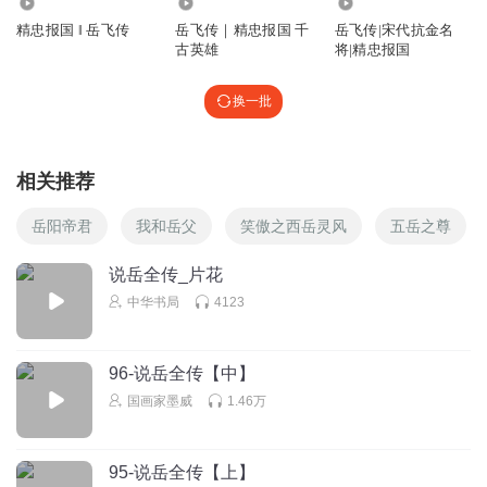
299.77万
8576
3208
精忠报国 ‖ 岳飞传
岳飞传｜精忠报国 千
岳飞传|宋代抗金名
古英雄
将|精忠报国
换一批
相关推荐
岳阳帝君
我和岳父
笑傲之西岳灵风
五岳之尊
说岳全传_片花
中华书局
4123
96-说岳全传【中】
国画家墨威
1.46万
95-说岳全传【上】