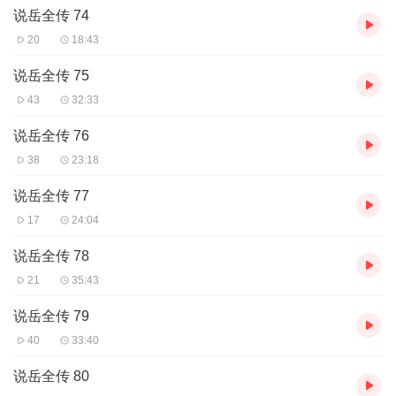
《说岳全传》中的主要人物包括岳飞、岳雷、岳云等岳
说岳全传 74
飞家族的成员，以及周桐、宗泽、王贵、汤怀、张显、牛皋
20
18:43
等一系列辅佐岳飞的英雄人物。这些人物形象鲜明，各具特
说岳全传 75
色，共同构成了一幅波澜壮阔的历史画卷。
43
32:33
故事情节：
说岳全传 76
小说从岳飞的出世开始叙述，经历水淹岳家庄、与王贵
38
23:18
等人结义、拜周桐学艺、李春招婿、牛皋剪径等事件。岳飞
说岳全传 77
赴京考武举，拜见宗泽，与杨再兴、罗延庆比武，周三畏赠
17
24:04
湛卢宝剑，枪挑小梁王柴桂。宗泽平叛踹营，岳飞等相助，
红罗山施全、赵云、周通等人的出现，都是小说中的重要情
说岳全传 78
节。小说后半部分讲述了岳飞死后，其子岳雷继续抗击北方
21
35:43
敌军的故事。
说岳全传 79
文学地位和影响：
40
33:40
《说岳全传》在中国文学史上具有举足轻重的地位。它
说岳全传 80
的篇章结构巧妙、情节曲折动人、人物形象生动多姿，被誉