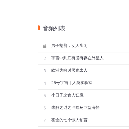
音频列表
男子割势，女人幽闭
宇宙中到底有没有存在外星人
2
欧洲为啥讨厌犹太人
3
25号宇宙｜人类实验室
4
小日子之食人狂魔
5
未解之谜之巴哈马巨型海怪
6
霍金的七个惊人预言
7