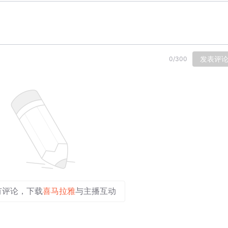
发表评
0
/
300
有评论，下载
喜马拉雅
与主播互动