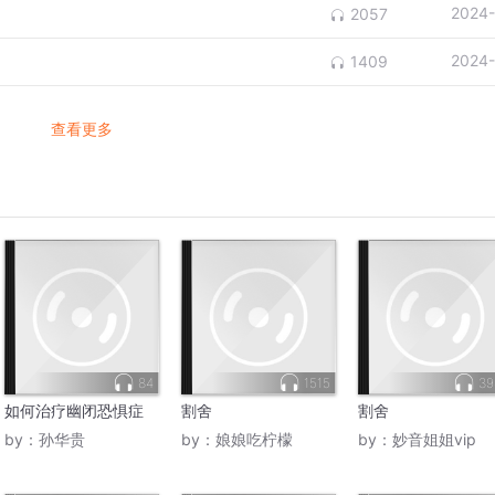
2024-
2057
2024-
1409
查看更多
84
1515
39
如何治疗幽闭恐惧症
割舍
割舍
by：
孙华贵
by：
娘娘吃柠檬
by：
妙音姐姐vip