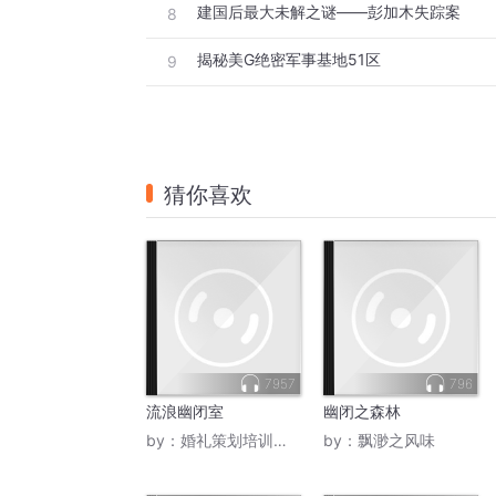
建国后最大未解之谜——彭加木失踪案
8
揭秘美G绝密军事基地51区
9
猜你喜欢
7957
796
流浪幽闭室
幽闭之森林
by：
婚礼策划培训主持王晖
by：
飘渺之风味