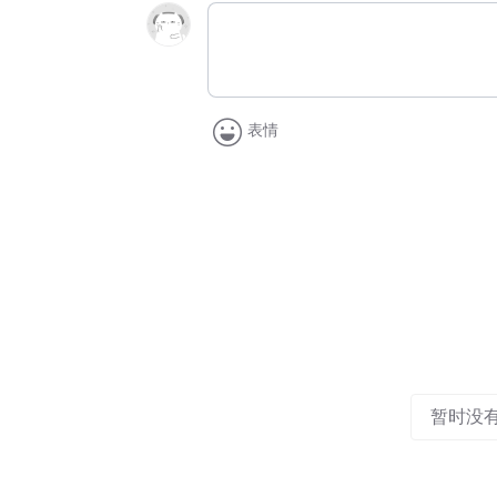
表情
暂时没