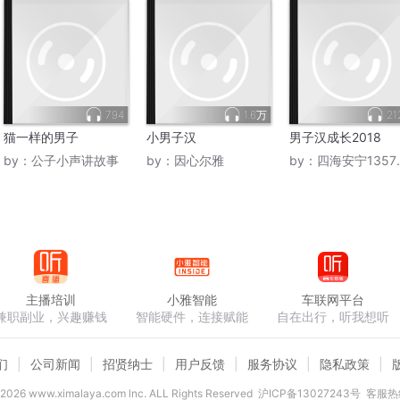
794
1.6万
21
猫一样的男子
小男子汉
男子汉成长2018
by：
公子小声讲故事
by：
因心尔雅
by：
四海安宁1357655
主播培训
小雅智能
车联网平台
兼职副业，兴趣赚钱
智能硬件，连接赋能
自在出行，听我想听
们
公司新闻
招贤纳士
用户反馈
服务协议
隐私政策
2026
www.ximalaya.com lnc. ALL Rights Reserved
沪ICP备13027243号
客服热线