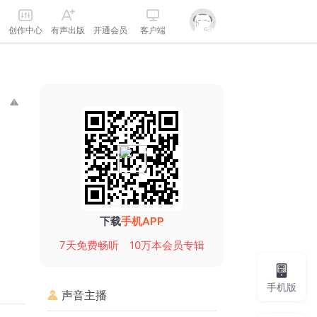
创作中心
有声出版
开通会员
客户端
下载
手机APP
7天免费畅听
10万本会员专辑
手机版
声音主播