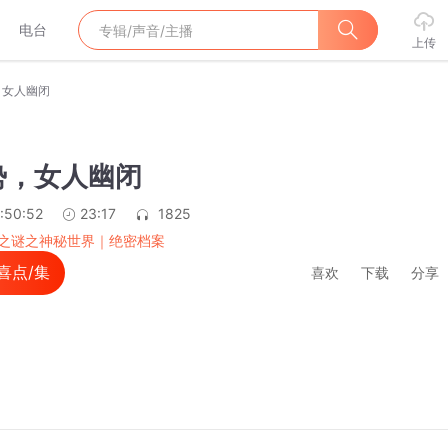
电台
上传
，女人幽闭
势，女人幽闭
:50:52
23:17
1825
之谜之神秘世界｜绝密档案
喜点/集
喜欢
下载
分享