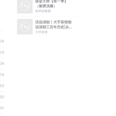
摸金天师【第一季】
（紫襟演播）
有声的紫襟
话说清朝丨大宇茶馆细
说清朝三百年历史|从努
尔哈赤到末代皇帝溥仪|
大宇茶馆
康熙雍正乾隆
04
04
04
04
02
02
01