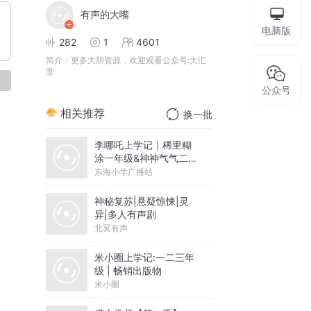
有声的大嘴
电脑版
282
1
4601
简介：
更多大胆资源，欢迎观看公众号:大汇
堂
论
公众号
相关推荐
换一批
李哪吒上学记｜稀里糊
涂一年级&神神气气二年
级
东海小学广播站
神秘复苏|悬疑惊悚|灵
异|多人有声剧
北冥有声
米小圈上学记:一二三年
级 | 畅销出版物
米小圈