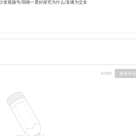
拍父少发视频号/我唯一爱好探究为什么/直播为交友
发表评
0
/
300