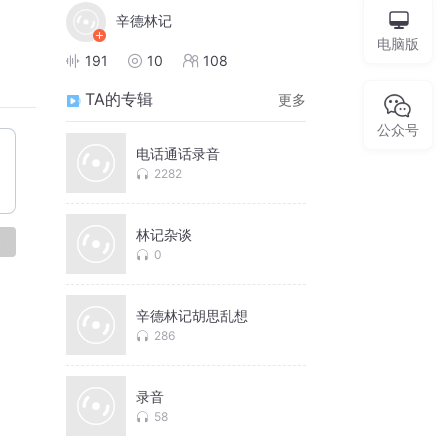
辛德林记
电脑版
191
10
108
TA的专辑
更多
公众号
电话通话录音
2282
林记杂谈
论
0
辛德林记胡思乱想
286
录音
58