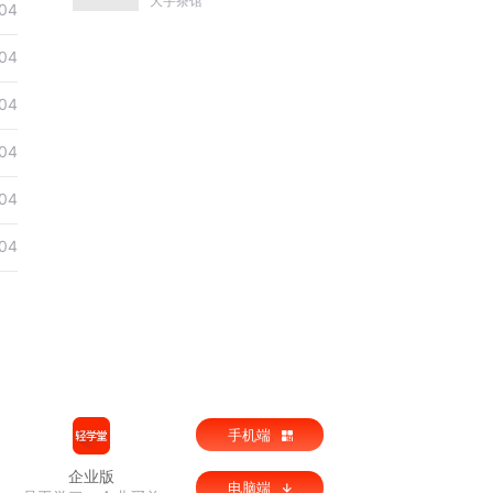
大宇茶馆
04
康熙雍正乾隆
04
04
04
04
04
手机端
企业版
电脑端