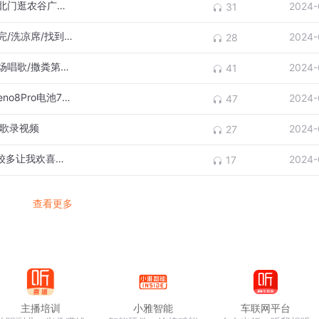
2024.4.16 太谷献血浆肯德基吃自带饼农大北门逛农谷广场书房睡觉看书/晚上
2024-
31
2024.4.15 看教程给母贴好钢化膜/4天拉粪完/洗凉席/找到独显装好旧电脑
2024-
28
2024.4.14 突破束缚超越自我里程碑东观广场唱歌/撒粪第三天/老宅摘香椿
2024-
41
2024.4.13 撒粪第二天与父总吵架/淘宝买Reno8Pro电池75元和一脚
2024-
47
唱歌录视频
2024-
27
2024.4.11 抖音直播封禁一月后解封开播人较多让我欢喜让我忧/试用硬盘盒坏
2024-
17
查看更多
主播培训
小雅智能
车联网平台