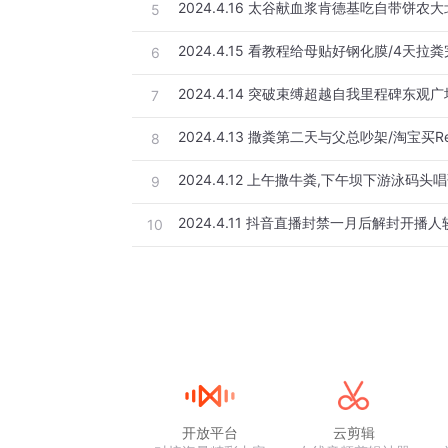
5
6
7
8
2024.4.12 上午撒牛粪,下午坝下游泳码头
9
10
开放平台
云剪辑