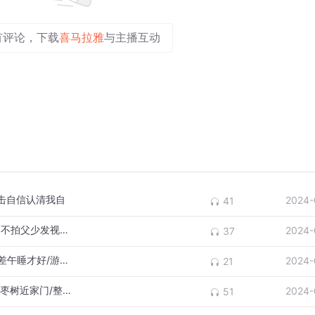
有评论，下载
喜马拉雅
与主播互动
打击自信认清我自
2024-
41
2024.4.19 突然有点小火感觉我快成功/决定不拍父少发视频号/我唯一爱好探
2024-
37
2024.4.18 连续两天迟睡却早醒还不困状态差午睡才好/游泳带块石板好上岸
2024-
21
2024.4.17 突然又变迟睡早醒还不困/重移栽枣树近家门/整理母手机桌面只剩
2024-
51