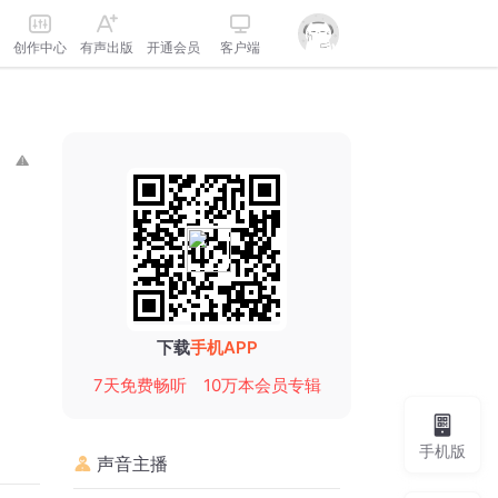
创作中心
有声出版
开通会员
客户端
下载
手机APP
7天免费畅听
10万本会员专辑
手机版
声音主播