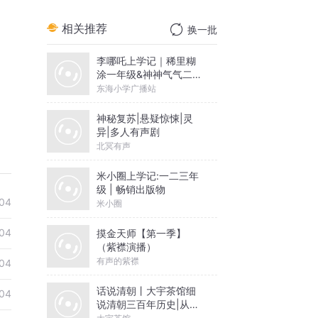
相关推荐
换一批
李哪吒上学记｜稀里糊
涂一年级&神神气气二年
级
东海小学广播站
神秘复苏|悬疑惊悚|灵
异|多人有声剧
北冥有声
米小圈上学记:一二三年
级 | 畅销出版物
04
米小圈
04
摸金天师【第一季】
（紫襟演播）
有声的紫襟
04
话说清朝丨大宇茶馆细
04
说清朝三百年历史|从努
尔哈赤到末代皇帝溥仪|