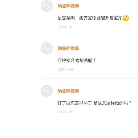
纳兹咩撒嘛
是宝藏啊，集齐宝物就能开启宝库
2024-09
纳兹咩撒嘛
吓得楼月鸣都酒醒了
2024-09
纳兹咩撒嘛
好了白忘言掉🐴了 是故意这样做的吗？
2024-09