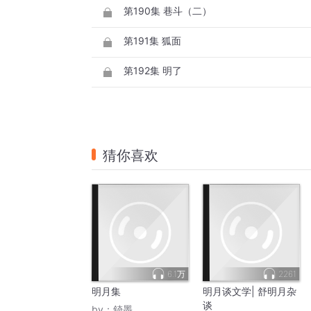
第190集 巷斗（二）
第191集 狐面
第192集 明了
猜你喜欢
6.1万
2261
明月集
明月谈文学| 舒明月杂
谈
by：
錡墨