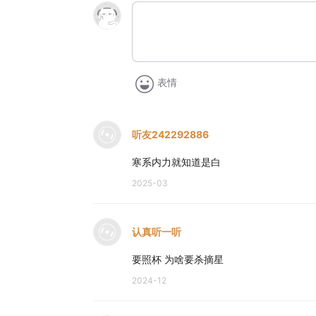
表情
听友242292886
寒系内力就知道是白
2025-03
认真听一听
要照杯 为啥要杀摘星
2024-12