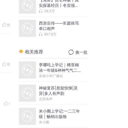
实探墓经历丨冬宣领衔
多人有声剧
39.3万
西游后传——长篇挨骂
赞
单口相声
907.9万
相关推荐
换一批
李哪吒上学记｜稀里糊
赞
涂一年级&神神气气二年
级
东海小学广播站
神秘复苏|悬疑惊悚|灵
异|多人有声剧
北冥有声
1
米小圈上学记:一二三年
级 | 畅销出版物
米小圈