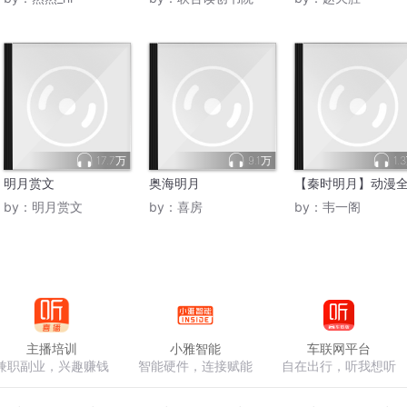
17.7万
9.1万
1.
明月赏文
奥海明月
【秦时明月】动漫
by：
明月赏文
by：
喜房
by：
韦一阁
主播培训
小雅智能
车联网平台
兼职副业，兴趣赚钱
智能硬件，连接赋能
自在出行，听我想听