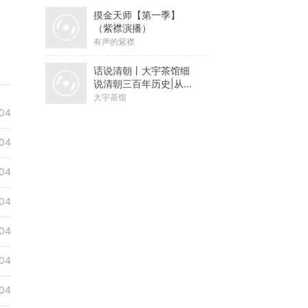
摸金天师【第一季】
（紫襟演播）
有声的紫襟
话说清朝丨大宇茶馆细
说清朝三百年历史|从努
尔哈赤到末代皇帝溥仪|
大宇茶馆
康熙雍正乾隆
04
04
04
04
04
04
04