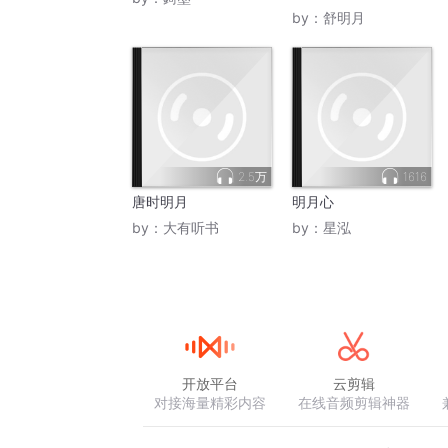
by：
舒明月
2.5万
1616
唐时明月
明月心
by：
大有听书
by：
星泓
开放平台
云剪辑
对接海量精彩内容
在线音频剪辑神器