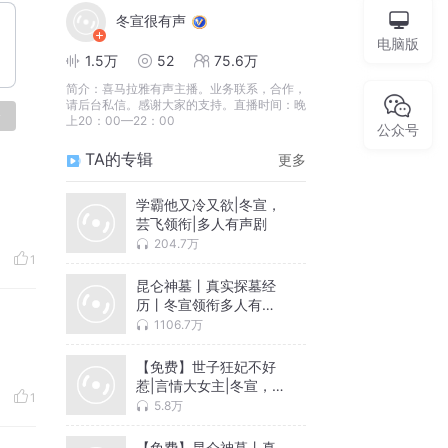
冬宣很有声
电脑版
1.5万
52
75.6万
简介：
喜马拉雅有声主播。业务联系，合作，
请后台私信。感谢大家的支持。直播时间：晚
论
上20：00—22：00
公众号
TA的专辑
更多
学霸他又冷又欲|冬宣，
芸飞领衔|多人有声剧
204.7万
1
昆仑神墓丨真实探墓经
历丨冬宣领衔多人有声
剧
1106.7万
【免费】世子狂妃不好
惹|言情大女主|冬宣，依
1
若熏【多人有声剧】
5.8万
【免费】昆仑神墓丨真