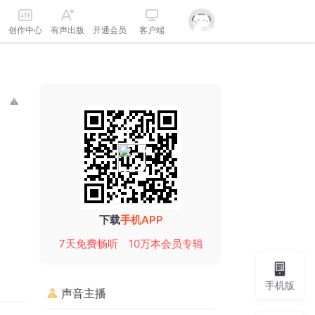
创作中心
有声出版
开通会员
客户端
下载
手机APP
7天免费畅听
10万本会员专辑
手机版
声音主播