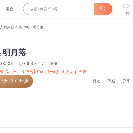
电台
上传
>
多人有声剧
第184集 明月落
集 明月落
:00:06
09:39
2849
扣|高人气江湖侠客|冬宣，妖仙多播|多人有声剧
元/天 立即开通
喜欢
下载
分享