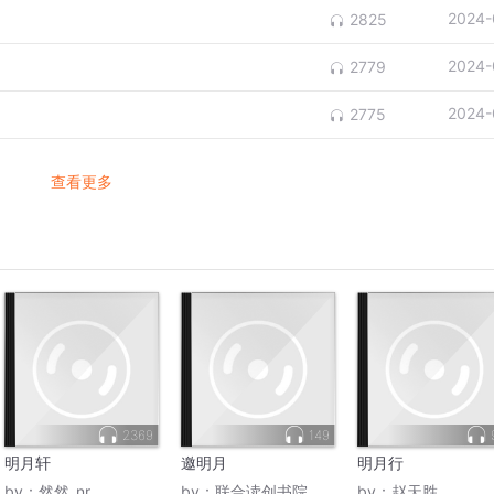
2024-
2825
2024-
2779
2024-
2775
查看更多
2369
149
明月轩
邀明月
明月行
by：
然然_nr
by：
联合读创书院
by：
赵天胜