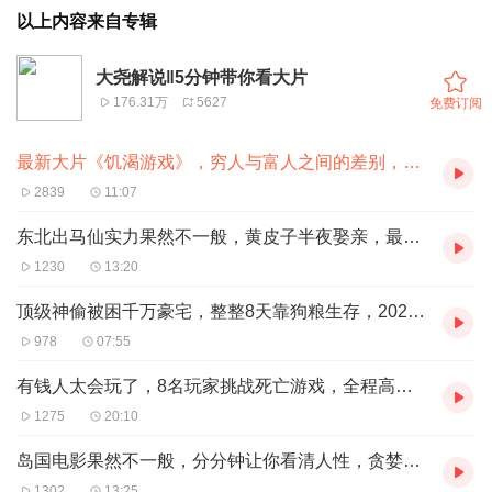
以上内容来自专辑
大尧解说‖5分钟带你看大片
176.31万
5627
免费订阅
最新大片《饥渴游戏》，穷人与富人之间的差别，到底有多大
2839
11:07
东北出马仙实力果然不一般，黄皮子半夜娶亲，最新民俗电影
1230
13:20
顶级神偷被困千万豪宅，整整8天靠狗粮生存，2023最新电影
978
07:55
有钱人太会玩了，8名玩家挑战死亡游戏，全程高能毫无人性
1275
20:10
岛国电影果然不一般，分分钟让你看清人性，贪婪没有好下场
1302
13:25