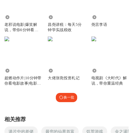
2673
65.79万
10.08万
老邪说电影|爆笑解
昌尧讲税：每天5分
尧言李语
说，带你6分钟看完
钟学实战税收
电影！
60.69万
2.23万
1.10万
超燃动作片|10分钟带
大佬张尧投资札记
电视剧《大时代》解
你看电影故事|电影搞
说，带你重温经典
笑视频解说
换一批
相关推荐
港片中的差佬
最穷的仙界首富
饥荒游戏
金之渴望